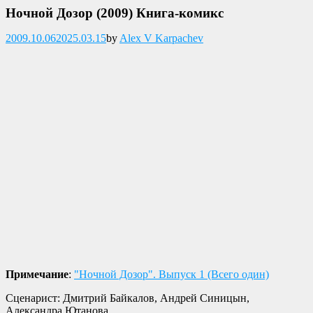
Ночной Дозор (2009) Книга-комикс
Опубликовано
2009.10.06
2025.03.15
by
Alex V Karpachev
Примечание
:
"Ночной Дозор". Выпуск 1 (Всего один)
Сценарист: Дмитрий Байкалов, Андрей Синицын,
Александра Ютанова