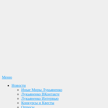
Перейти
Меню
Лукьяненко С. В. Официальный сайт
Новости. Книги. Интервью. Конкурсы. Общение
к
Новости
содержимому
Иные Миры Лукьяненко
Лукьяненко ВКонтакте
Лукьяненко Интервью
Конкурсы и Квесты
Опросы