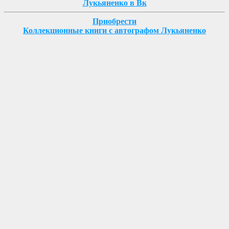
Лукьяненко в Вк
Приобрести
Коллекционные книги с автографом Лукьяненко