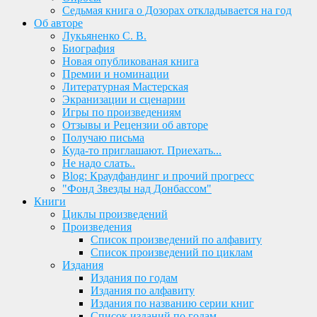
Седьмая книга о Дозорах откладывается на год
Об авторе
Лукьяненко С. В.
Биография
Новая опубликованая книга
Премии и номинации
Литературная Мастерская
Экранизации и сценарии
Игры по произведениям
Отзывы и Рецензии об авторе
Получаю письма
Куда-то приглашают. Приехать...
Не надо слать..
Blog: Краудфандинг и прочий прогресс
"Фонд Звезды над Донбассом"
Книги
Циклы произведений
Произведения
Список произведений по алфавиту
Список произведений по циклам
Издания
Издания по годам
Издания по алфавиту
Издания по названию серии книг
Список изданий по годам