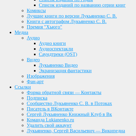
Список изданий по названию серии книг
Комиксы
Лучшие книги по версии Лукьяненко С. В.
Книги с автографом Лукьяненко С. В.
Премия "Хьюго"
Медиа
Аудио
Аудио книги
Аудиоспектакли
Саундтреки (OST)
Видео
Лукьяненко Видео
Экранизация фантастики
Изображения
Фан-арт
Ссылки
Форма обратной связи — Контакты
Подписка
Сообщество Лукьяненко С. В. в Потоках
Писатель в ВКонтакте
Сергей Лукьяненко Книжный Клуб в Вк
Команда Lukianenko.ru
Удалить свой аккаунт
Лукьяненко, Сергей Васильевич — Википедиа