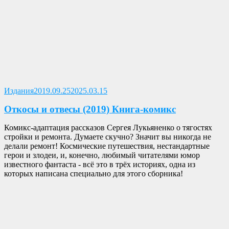
Опубликовано
Издания
2019.09.25
2025.03.15
Откосы и отвесы (2019) Книга-комикс
Комикс-адаптация рассказов Сергея Лукьяненко о тягостях
стройки и ремонта. Думаете скучно? Значит вы никогда не
делали ремонт! Космические путешествия, нестандартные
герои и злодеи, и, конечно, любимый читателями юмор
известного фантаста - всё это в трёх историях, одна из
которых написана специально для этого сборника!