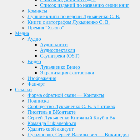
Список изданий по названию серии книг
Комиксы
Лучшие книги по версии Лукьяненко С. В.
Книги с автографом Лукьяненко С. В.
Премия "Хьюго"
Медиа
Аудио
Аудио книги
Аудиоспектакли
Саундтреки (OST)
Видео
Лукьяненко Видео
Экранизация фантастики
Изображения
Фан-арт
Ссылки
Форма обратной связи — Контакты
Подписка
Сообщество Лукьяненко С. В. в Потоках
Писатель в ВКонтакте
Сергей Лукьяненко Книжный Клуб в Вк
Команда Lukianenko.ru
Удалить свой аккаунт
Лукьяненко, Сергей Васильевич — Википедиа