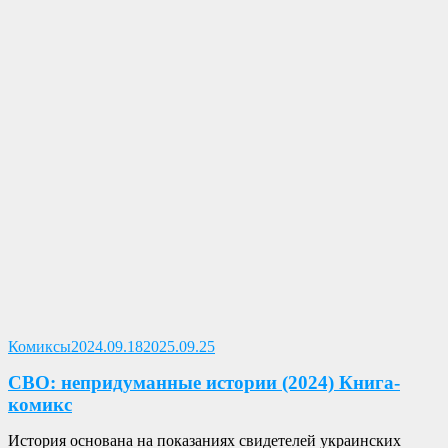
Опубликовано
Комиксы
2024.09.18
2025.09.25
СВО: непридуманные истории (2024) Книга-
комикс
История основана на показаниях свидетелей украинских