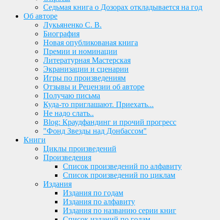
Седьмая книга о Дозорах откладывается на год
Об авторе
Лукьяненко С. В.
Биография
Новая опубликованая книга
Премии и номинации
Литературная Мастерская
Экранизации и сценарии
Игры по произведениям
Отзывы и Рецензии об авторе
Получаю письма
Куда-то приглашают. Приехать...
Не надо слать..
Blog: Краудфандинг и прочий прогресс
"Фонд Звезды над Донбассом"
Книги
Циклы произведений
Произведения
Список произведений по алфавиту
Список произведений по циклам
Издания
Издания по годам
Издания по алфавиту
Издания по названию серии книг
Список изданий по годам