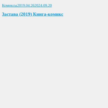
Опубликовано
Комиксы
2019.04.26
2024.09.20
Застава (2019) Книга-комикс