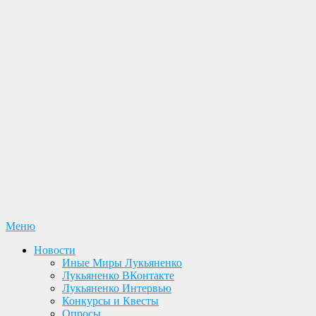
Перейти
Меню
Лукьяненко С. В. Официальный сайт
Новости. Книги. Интервью. Конкурсы. Общение
к
Новости
содержимому
Иные Миры Лукьяненко
Лукьяненко ВКонтакте
Лукьяненко Интервью
Конкурсы и Квесты
Опросы