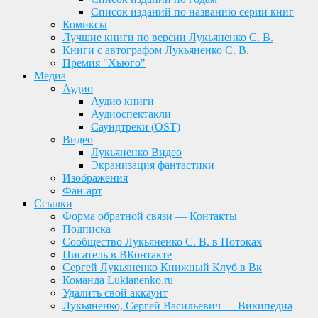
Список изданий по названию серии книг
Комиксы
Лучшие книги по версии Лукьяненко С. В.
Книги с автографом Лукьяненко С. В.
Премия "Хьюго"
Медиа
Аудио
Аудио книги
Аудиоспектакли
Саундтреки (OST)
Видео
Лукьяненко Видео
Экранизация фантастики
Изображения
Фан-арт
Ссылки
Форма обратной связи — Контакты
Подписка
Сообщество Лукьяненко С. В. в Потоках
Писатель в ВКонтакте
Сергей Лукьяненко Книжный Клуб в Вк
Команда Lukianenko.ru
Удалить свой аккаунт
Лукьяненко, Сергей Васильевич — Википедиа