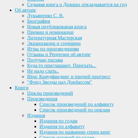
Седьмая книга о Дозорах откладывается на год
Об авторе
Лукьяненко С. В.
Биография
Новая опубликованая книга
Премии и номинации
Литературная Мастерская
Экранизации и сценарии
Игры по произведениям
Отзывы и Рецензии об авторе
Получаю письма
Куда-то приглашают. Приехать...
Не надо слать..
Blog: Краудфандинг и прочий прогресс
"Фонд Звезды над Донбассом"
Книги
Циклы произведений
Произведения
Список произведений по алфавиту
Список произведений по циклам
Издания
Издания по годам
Издания по алфавиту
Издания по названию серии книг
Список изданий по годам