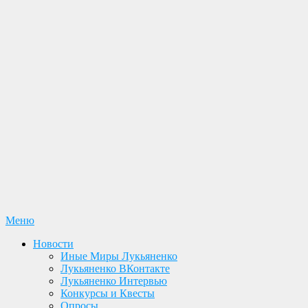
Перейти
Меню
Лукьяненко С. В. Официальный сайт
Новости. Книги. Интервью. Конкурсы. Общение
к
Новости
содержимому
Иные Миры Лукьяненко
Лукьяненко ВКонтакте
Лукьяненко Интервью
Конкурсы и Квесты
Опросы