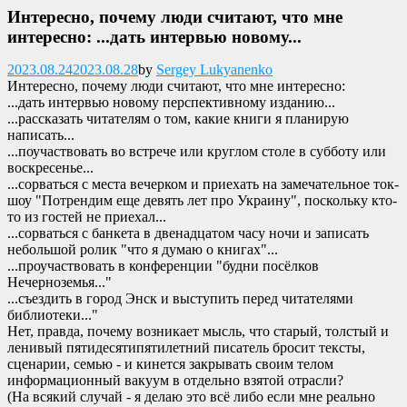
Интересно, почему люди считают, что мне
интересно: ...дать интервью новому...
Опубликовано
2023.08.24
2023.08.28
by
Sergey Lukyanenko
Интересно, почему люди считают, что мне интересно:
...дать интервью новому перспективному изданию...
...рассказать читателям о том, какие книги я планирую
написать...
...поучаствовать во встрече или круглом столе в субботу или
воскресенье...
...сорваться с места вечерком и приехать на замечательное ток-
шоу "Потрендим еще девять лет про Украину", поскольку кто-
то из гостей не приехал...
...сорваться с банкета в двенадцатом часу ночи и записать
небольшой ролик "что я думаю о книгах"...
...проучаствовать в конференции "будни посёлков
Нечерноземья..."
...съездить в город Энск и выступить перед читателями
библиотеки..."
Нет, правда, почему возникает мысль, что старый, толстый и
ленивый пятидесятипятилетний писатель бросит тексты,
сценарии, семью - и кинется закрывать своим телом
информационный вакуум в отдельно взятой отрасли?
(На всякий случай - я делаю это всё либо если мне реально