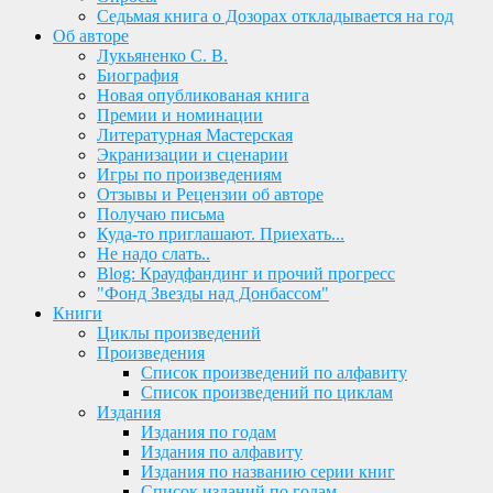
Седьмая книга о Дозорах откладывается на год
Об авторе
Лукьяненко С. В.
Биография
Новая опубликованая книга
Премии и номинации
Литературная Мастерская
Экранизации и сценарии
Игры по произведениям
Отзывы и Рецензии об авторе
Получаю письма
Куда-то приглашают. Приехать...
Не надо слать..
Blog: Краудфандинг и прочий прогресс
"Фонд Звезды над Донбассом"
Книги
Циклы произведений
Произведения
Список произведений по алфавиту
Список произведений по циклам
Издания
Издания по годам
Издания по алфавиту
Издания по названию серии книг
Список изданий по годам