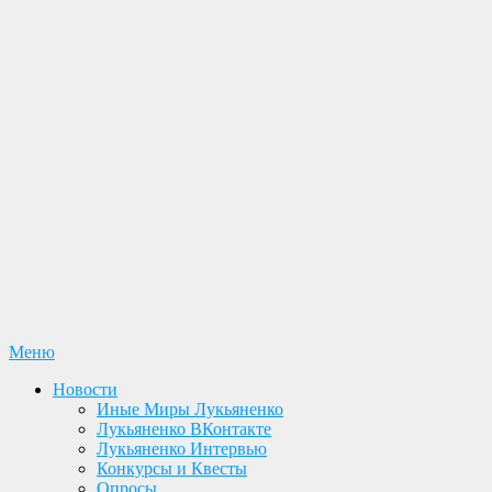
Перейти
Меню
Лукьяненко С. В. Официальный сайт
Новости. Книги. Интервью. Конкурсы. Общение
к
Новости
содержимому
Иные Миры Лукьяненко
Лукьяненко ВКонтакте
Лукьяненко Интервью
Конкурсы и Квесты
Опросы