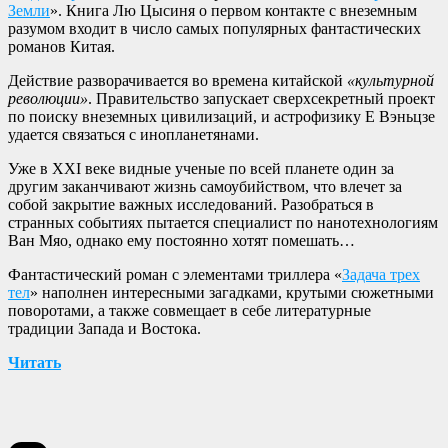
Земли
». Книга Лю Цысиня о первом контакте с внеземным
разумом входит в число самых популярных фантастических
романов Китая.
Действие разворачивается во времена китайской
«культурной
революции»
. Правительство запускает сверхсекретный проект
по поиску внеземных цивилизаций, и астрофизику Е Вэньцзе
удается связаться с инопланетянами.
Уже в XXI веке видные ученые по всей планете один за
другим заканчивают жизнь самоубийством, что влечет за
собой закрытие важных исследований. Разобраться в
странных событиях пытается специалист по нанотехнологиям
Ван Мяо, однако ему постоянно хотят помешать…
Фантастический роман с элементами триллера «
Задача трех
тел
» наполнен интересными загадками, крутыми сюжетными
поворотами, а также совмещает в себе литературные
традиции Запада и Востока.
Читать