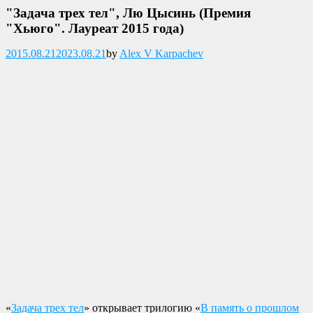
"Задача трех тел", Лю Цысинь (Премия
"Хьюго". Лауреат 2015 года)
Опубликовано
2015.08.21
2023.08.21
by
Alex V Karpachev
«
Задача трех тел
» открывает трилогию «
В память о прошлом