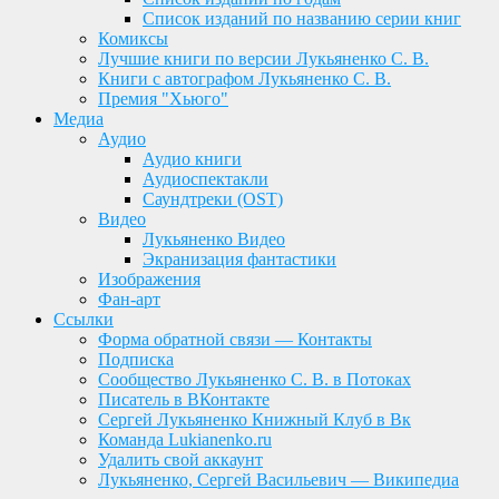
Список изданий по названию серии книг
Комиксы
Лучшие книги по версии Лукьяненко С. В.
Книги с автографом Лукьяненко С. В.
Премия "Хьюго"
Медиа
Аудио
Аудио книги
Аудиоспектакли
Саундтреки (OST)
Видео
Лукьяненко Видео
Экранизация фантастики
Изображения
Фан-арт
Ссылки
Форма обратной связи — Контакты
Подписка
Сообщество Лукьяненко С. В. в Потоках
Писатель в ВКонтакте
Сергей Лукьяненко Книжный Клуб в Вк
Команда Lukianenko.ru
Удалить свой аккаунт
Лукьяненко, Сергей Васильевич — Википедиа