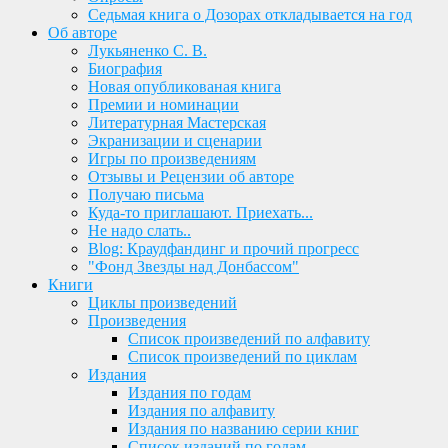
Седьмая книга о Дозорах откладывается на год
Об авторе
Лукьяненко С. В.
Биография
Новая опубликованая книга
Премии и номинации
Литературная Мастерская
Экранизации и сценарии
Игры по произведениям
Отзывы и Рецензии об авторе
Получаю письма
Куда-то приглашают. Приехать...
Не надо слать..
Blog: Краудфандинг и прочий прогресс
"Фонд Звезды над Донбассом"
Книги
Циклы произведений
Произведения
Список произведений по алфавиту
Список произведений по циклам
Издания
Издания по годам
Издания по алфавиту
Издания по названию серии книг
Список изданий по годам