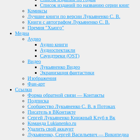
Список изданий по названию серии книг
Комиксы
Лучшие книги по версии Лукьяненко С. В.
Книги с автографом Лукьяненко С. В.
Премия "Хьюго"
Медиа
Аудио
Аудио книги
Аудиоспектакли
Саундтреки (OST)
Видео
Лукьяненко Видео
Экранизация фантастики
Изображения
Фан-арт
Ссылки
Форма обратной связи — Контакты
Подписка
Сообщество Лукьяненко С. В. в Потоках
Писатель в ВКонтакте
Сергей Лукьяненко Книжный Клуб в Вк
Команда Lukianenko.ru
Удалить свой аккаунт
Лукьяненко, Сергей Васильевич — Википедиа