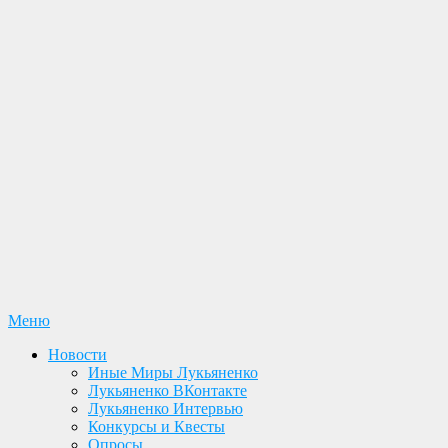
Перейти
Меню
Лукьяненко С. В. Официальный сайт
Новости. Книги. Интервью. Конкурсы. Общение
к
Новости
содержимому
Иные Миры Лукьяненко
Лукьяненко ВКонтакте
Лукьяненко Интервью
Конкурсы и Квесты
Опросы