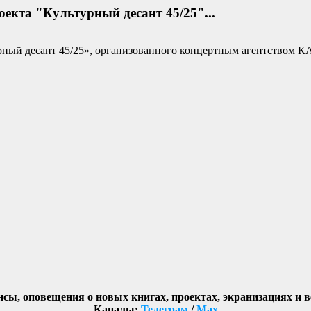
оекта "Культурный десант 45/25"...
урный десант 45/25», организованного концертным агентством К
нсы, оповещения о новых книгах, проектах, экранизациях и 
Каналы:
Телеграм
/
Max