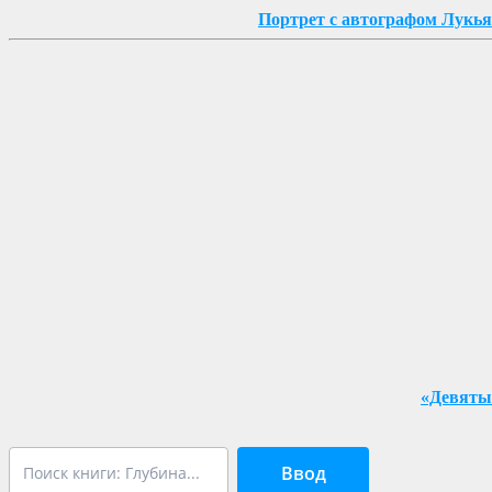
Портрет с автографом Лукь
«Девяты
Ввод