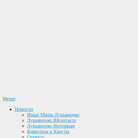
Перейти
Меню
Лукьяненко С. В. Официальный сайт
Новости. Книги. Интервью. Конкурсы. Общение
к
Новости
содержимому
Иные Миры Лукьяненко
Лукьяненко ВКонтакте
Лукьяненко Интервью
Конкурсы и Квесты
Опросы