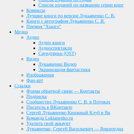
Список изданий по названию серии книг
Комиксы
Лучшие книги по версии Лукьяненко С. В.
Книги с автографом Лукьяненко С. В.
Премия "Хьюго"
Медиа
Аудио
Аудио книги
Аудиоспектакли
Саундтреки (OST)
Видео
Лукьяненко Видео
Экранизация фантастики
Изображения
Фан-арт
Ссылки
Форма обратной связи — Контакты
Подписка
Сообщество Лукьяненко С. В. в Потоках
Писатель в ВКонтакте
Сергей Лукьяненко Книжный Клуб в Вк
Команда Lukianenko.ru
Удалить свой аккаунт
Лукьяненко, Сергей Васильевич — Википедиа