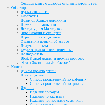
Седьмая книга о Дозорах откладывается на год
Об авторе
Лукьяненко С. В.
Биография
Новая опубликованая книга
Премии и номинации
Литературная Мастерская
Экранизации и сценарии
Игры по произведениям
Отзывы и Рецензии об авторе
Получаю письма
Куда-то приглашают. Приехать...
Не надо слать..
Blog: Краудфандинг и прочий прогресс
"Фонд Звезды над Донбассом"
Книги
Циклы произведений
Произведения
Список произведений по алфавиту
Список произведений по циклам
Издания
Издания по годам
Издания по алфавиту
Издания по названию серии книг
Список изданий по годам