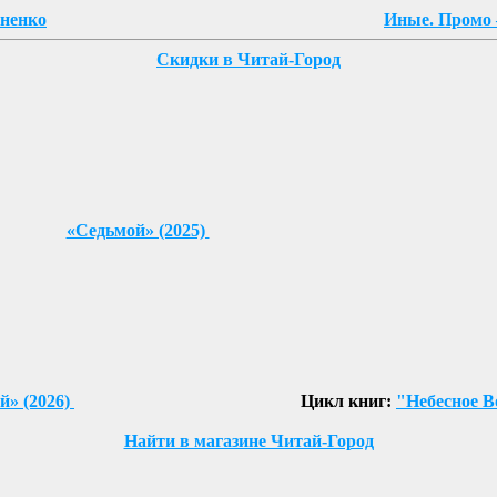
яненко
Иные. Промо
Скидки в Читай-Город
«Седьмой» (2025)
й» (2026)
Цикл книг:
"Небесное В
Найти в магазине Читай-Город