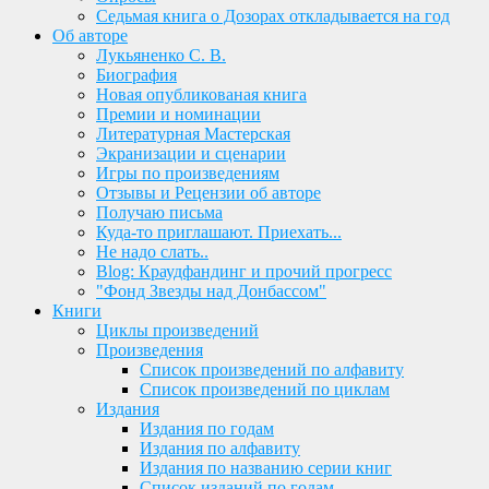
Седьмая книга о Дозорах откладывается на год
Об авторе
Лукьяненко С. В.
Биография
Новая опубликованая книга
Премии и номинации
Литературная Мастерская
Экранизации и сценарии
Игры по произведениям
Отзывы и Рецензии об авторе
Получаю письма
Куда-то приглашают. Приехать...
Не надо слать..
Blog: Краудфандинг и прочий прогресс
"Фонд Звезды над Донбассом"
Книги
Циклы произведений
Произведения
Список произведений по алфавиту
Список произведений по циклам
Издания
Издания по годам
Издания по алфавиту
Издания по названию серии книг
Список изданий по годам