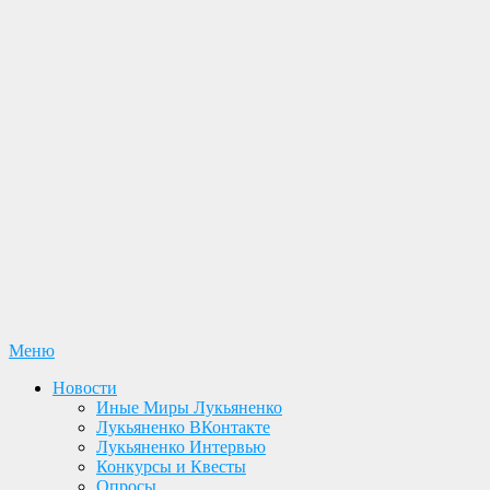
Перейти
Меню
Лукьяненко С. В. Официальный сайт
Новости. Книги. Интервью. Конкурсы. Общение
к
Новости
содержимому
Иные Миры Лукьяненко
Лукьяненко ВКонтакте
Лукьяненко Интервью
Конкурсы и Квесты
Опросы