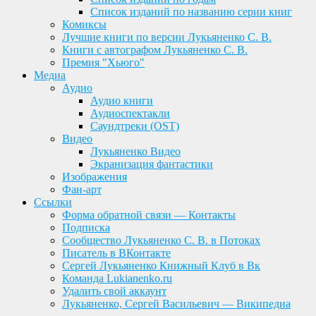
Список изданий по названию серии книг
Комиксы
Лучшие книги по версии Лукьяненко С. В.
Книги с автографом Лукьяненко С. В.
Премия "Хьюго"
Медиа
Аудио
Аудио книги
Аудиоспектакли
Саундтреки (OST)
Видео
Лукьяненко Видео
Экранизация фантастики
Изображения
Фан-арт
Ссылки
Форма обратной связи — Контакты
Подписка
Сообщество Лукьяненко С. В. в Потоках
Писатель в ВКонтакте
Сергей Лукьяненко Книжный Клуб в Вк
Команда Lukianenko.ru
Удалить свой аккаунт
Лукьяненко, Сергей Васильевич — Википедиа