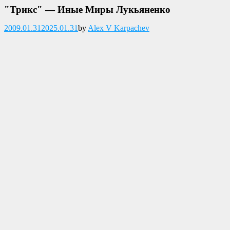
"Трикс" — Иные Миры Лукьяненко
Опубликовано
2009.01.31
2025.01.31
by
Alex V Karpachev