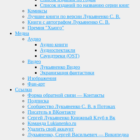
Список изданий по названию серии книг
Комиксы
Лучшие книги по версии Лукьяненко С. В.
Книги с автографом Лукьяненко С. В.
Премия "Хьюго"
Медиа
Аудио
Аудио книги
Аудиоспектакли
Саундтреки (OST)
Видео
Лукьяненко Видео
Экранизация фантастики
Изображения
Фан-арт
Ссылки
Форма обратной связи — Контакты
Подписка
Сообщество Лукьяненко С. В. в Потоках
Писатель в ВКонтакте
Сергей Лукьяненко Книжный Клуб в Вк
Команда Lukianenko.ru
Удалить свой аккаунт
Лукьяненко, Сергей Васильевич — Википедиа