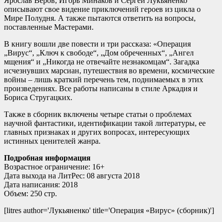
Ярослав Веров, Игорь Минаков и Сергей Лукьяненко
описывают свое видение приключений героев из цикла о
Мире Полудня. А также пытаются ответить на вопросы,
поставленные Мастерами.
В книгу вошли две повести и три рассказа: «Операция
„Вирус“, „Ключ к свободе“, „Дом обреченных“, „Ангел
мщения“ и „Никогда не отвечайте незнакомцам“. Загадка
исчезнувших марсиан, путешествия во времени, космические
войны – лишь краткий перечень тем, поднимаемых в этих
произведениях. Все работы написаны в стиле Аркадия и
Бориса Стругацких.
Также в сборник включены четыре статьи о проблемах
научной фантастики, идентификации такой литературы, ее
главных признаках и других вопросах, интересующих
истинных ценителей жанра.
Подробная информация
Возрастное ограничение: 16+
Дата выхода на ЛитРес: 08 августа 2018
Дата написания: 2018
Объем: 250 стр.
[litres author='Лукьяненко' title='Операция «Вирус» (сборник)']