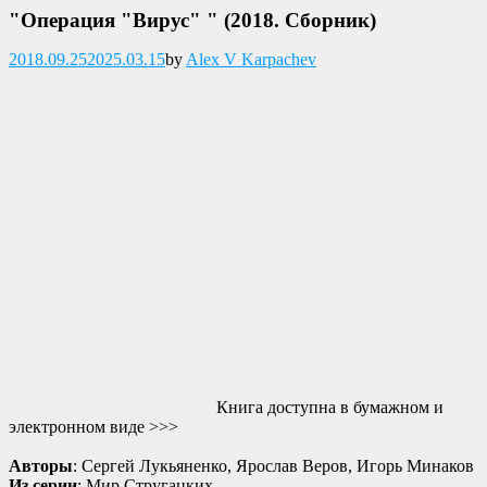
"Операция "Вирус" " (2018. Сборник)
Опубликовано
2018.09.25
2025.03.15
by
Alex V Karpachev
Книга доступна в бумажном и
электронном виде >>>
Авторы
: Сергей Лукьяненко, Ярослав Веров, Игорь Минаков
Из серии
: Мир Стругацких