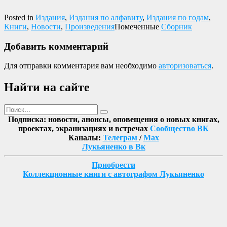
Posted in
Издания
,
Издания по алфавиту
,
Издания по годам
,
Книги
,
Новости
,
Произведения
Помеченные
Сборник
Добавить комментарий
Для отправки комментария вам необходимо
авторизоваться
.
Найти на сайте
Поиск
Найти
Подписка: новости, анонсы, оповещения о новых книгах,
проектах, экранизациях и встречах
Сообщество ВК
Каналы:
Телеграм
/
Max
Лукьяненко в Вк
Приобрести
Коллекционные книги с автографом Лукьяненко