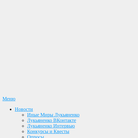
Перейти
Меню
Лукьяненко С. В. Официальный сайт
Новости. Книги. Интервью. Конкурсы. Общение
к
Новости
содержимому
Иные Миры Лукьяненко
Лукьяненко ВКонтакте
Лукьяненко Интервью
Конкурсы и Квесты
Опросы