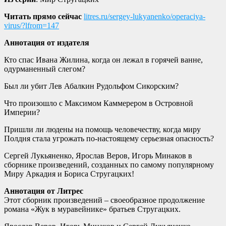
Читать прямо сейчас
litres.ru/sergey-lukyanenko/operaciya-
virus/?lfrom=147
Аннотация от издателя
Кто спас Ивана Жилина, когда он лежал в горячей ванне,
одурманенный слегом?
Был ли убит Лев Абалкин Рудольфом Сикорским?
Что произошло с Максимом Каммерером в Островной
Империи?
Пришли ли людены на помощь человечеству, когда миру
Полдня стала угрожать по-настоящему серьезная опасность?
Сергей Лукьяненко, Ярослав Веров, Игорь Минаков в
сборнике произведений, созданных по самому популярному
Миру Аркадия и Бориса Стругацких!
Аннотация от Литрес
Этот сборник произведений – своеобразное продолжение
романа «Жук в муравейнике» братьев Стругацких.