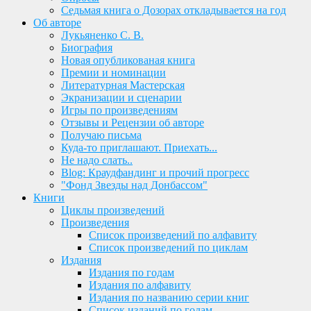
Седьмая книга о Дозорах откладывается на год
Об авторе
Лукьяненко С. В.
Биография
Новая опубликованая книга
Премии и номинации
Литературная Мастерская
Экранизации и сценарии
Игры по произведениям
Отзывы и Рецензии об авторе
Получаю письма
Куда-то приглашают. Приехать...
Не надо слать..
Blog: Краудфандинг и прочий прогресс
"Фонд Звезды над Донбассом"
Книги
Циклы произведений
Произведения
Список произведений по алфавиту
Список произведений по циклам
Издания
Издания по годам
Издания по алфавиту
Издания по названию серии книг
Список изданий по годам