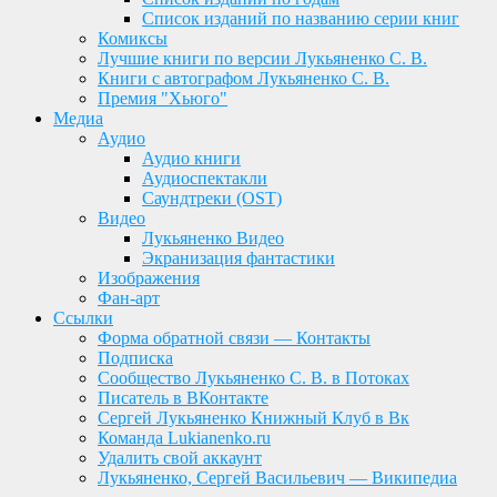
Список изданий по названию серии книг
Комиксы
Лучшие книги по версии Лукьяненко С. В.
Книги с автографом Лукьяненко С. В.
Премия "Хьюго"
Медиа
Аудио
Аудио книги
Аудиоспектакли
Саундтреки (OST)
Видео
Лукьяненко Видео
Экранизация фантастики
Изображения
Фан-арт
Ссылки
Форма обратной связи — Контакты
Подписка
Сообщество Лукьяненко С. В. в Потоках
Писатель в ВКонтакте
Сергей Лукьяненко Книжный Клуб в Вк
Команда Lukianenko.ru
Удалить свой аккаунт
Лукьяненко, Сергей Васильевич — Википедиа