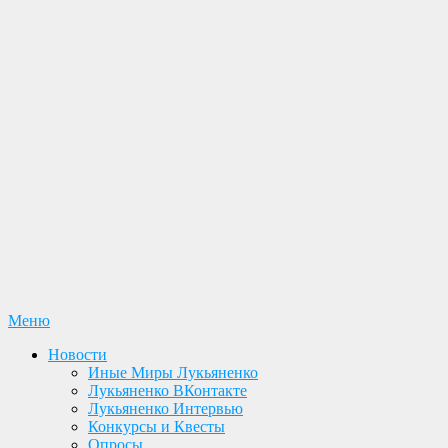
Перейти
Меню
Лукьяненко С. В. Официальный сайт
Новости. Книги. Интервью. Конкурсы. Общение
к
Новости
содержимому
Иные Миры Лукьяненко
Лукьяненко ВКонтакте
Лукьяненко Интервью
Конкурсы и Квесты
Опросы