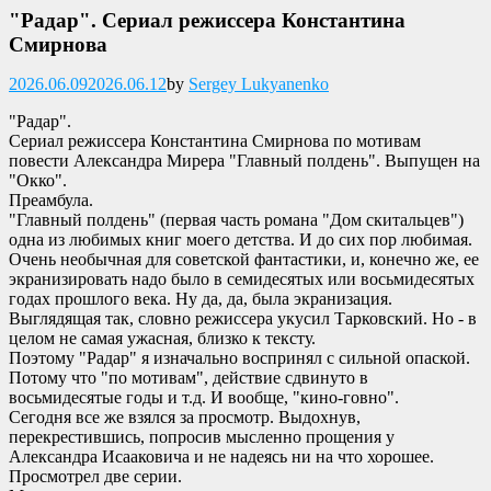
"Радар". Сериал режиссера Константина
Смирнова
Опубликовано
2026.06.09
2026.06.12
by
Sergey Lukyanenko
"Радар".
Сериал режиссера Константина Смирнова по мотивам
повести Александра Мирера "Главный полдень". Выпущен на
"Окко".
Преамбула.
"Главный полдень" (первая часть романа "Дом скитальцев")
одна из любимых книг моего детства. И до сих пор любимая.
Очень необычная для советской фантастики, и, конечно же, ее
экранизировать надо было в семидесятых или восьмидесятых
годах прошлого века. Ну да, да, была экранизация.
Выглядящая так, словно режиссера укусил Тарковский. Но - в
целом не самая ужасная, близко к тексту.
Поэтому "Радар" я изначально воспринял с сильной опаской.
Потому что "по мотивам", действие сдвинуто в
восьмидесятые годы и т.д. И вообще, "кино-говно".
Сегодня все же взялся за просмотр. Выдохнув,
перекрестившись, попросив мысленно прощения у
Александра Исааковича и не надеясь ни на что хорошее.
Просмотрел две серии.