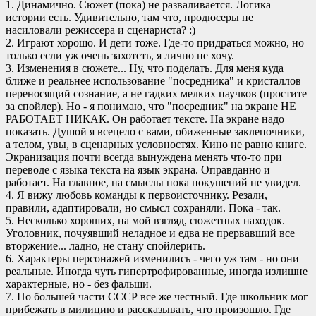
1. Динамично. Сюжет (пока) не разваливается. Логика
истории есть. Удивительно, там что, продюсеры не
насиловали режиссера и сценариста? :)
2. Играют хорошо. И дети тоже. Где-то придраться можно, но
только если уж очень захотеть, я лично не хочу.
3. Изменения в сюжете... Ну, что поделать. Для меня куда
ближе и реальнее использование "посредника" и кристаллов
переносящий сознание, а не гадких мелких паучков (простите
за спойлер). Но - я понимаю, что "посредник" на экране НЕ
РАБОТАЕТ НИКАК. Он работает тексте. На экране надо
показать. Душой я всецело с вами, обиженные заклепочники,
а телом, увы, в сценарных условностях. Кино не равно книге.
Экранизация почти всегда вынуждена менять что-то при
переводе с языка текста на язык экрана. Оправданно и
работает. На главное, на смыслы пока покушений не увидел.
4. Я вижу любовь команды к первоисточнику. Резали,
правили, адаптировали, но смысл сохраняли. Пока - так.
5. Несколько хороших, на мой взгляд, сюжетных находок.
Уголовник, почуявший неладное и едва не прервавший все
вторжение... ладно, не стану спойлерить.
6. Характеры персонажей изменились - чего уж там - но они
реальные. Иногда чуть гипертрофированные, иногда излишне
характерные, но - без фальши.
7. По большей части СССР все же честный. Где школьник мог
прибежать в милицию и рассказывать, что произошло. Где