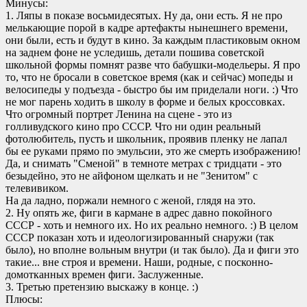
Минусы:
1. Ляпы в показе восьмидесятых. Ну да, они есть. Я не про
мелькающие порой в кадре артефакты нынешнего времени,
они были, есть и будут в кино. За каждым пластиковым окном
на заднем фоне не уследишь, детали пошива советской
школьной формы помнят разве что бабушки-модельеры. Я про
то, что не бросали в советское время (как и сейчас) мопеды и
велосипеды у подъезда - быстро бы им приделали ноги. :) Что
не мог парень ходить в школу в форме и белых кроссовках.
Что огромный портрет Ленина на сцене - это из
голливудского кино про СССР. Что ни один реальный
фотолюбитель, пусть и школьник, проявив пленку не лапал
бы ее руками прямо по эмульсии, это же смерть изображению!
Да, и снимать "Сменой" в темноте метрах с тридцати - это
безыдейно, это не айфоном щелкать и не "Зенитом" с
телевивиком.
На да ладно, поржали немного с женой, глядя на это.
2. Ну опять же, фиги в кармане в адрес давно покойного
СССР - хоть и немного их. Но их реально немного. :) В целом
СССР показан хоть и идеологизированный снаружи (так
было), но вполне вольным внутри (и так было). Да и фиги это
такие... вне строя и времени. Наши, родные, с посконно-
домотканных времен фиги. Заслуженные.
3. Третью претензию выскажу в конце. :)
Плюсы: