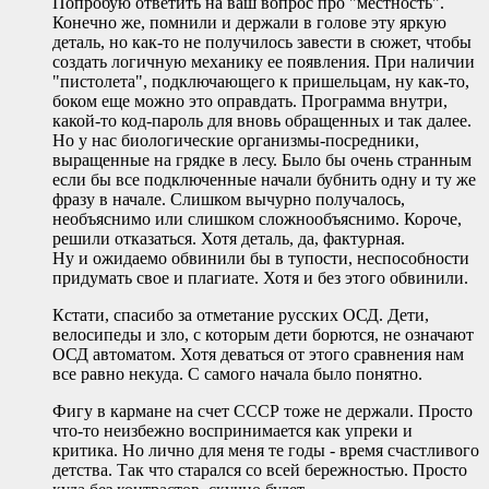
Попробую ответить на ваш вопрос про "местность".
Конечно же, помнили и держали в голове эту яркую
деталь, но как-то не получилось завести в сюжет, чтобы
создать логичную механику ее появления. При наличии
"пистолета", подключающего к пришельцам, ну как-то,
боком еще можно это оправдать. Программа внутри,
какой-то код-пароль для вновь обращенных и так далее.
Но у нас биологические организмы-посредники,
выращенные на грядке в лесу. Было бы очень странным
если бы все подключенные начали бубнить одну и ту же
фразу в начале. Слишком вычурно получалось,
необъяснимо или слишком сложнообъяснимо. Короче,
решили отказаться. Хотя деталь, да, фактурная.
Ну и ожидаемо обвинили бы в тупости, неспособности
придумать свое и плагиате. Хотя и без этого обвинили.
Кстати, спасибо за отметание русских ОСД. Дети,
велосипеды и зло, с которым дети борются, не означают
ОСД автоматом. Хотя деваться от этого сравнения нам
все равно некуда. С самого начала было понятно.
Фигу в кармане на счет СССР тоже не держали. Просто
что-то неизбежно воспринимается как упреки и
критика. Но лично для меня те годы - время счастливого
детства. Так что старался со всей бережностью. Просто