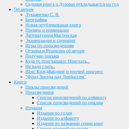
Седьмая книга о Дозорах откладывается на год
Об авторе
Лукьяненко С. В.
Биография
Новая опубликованая книга
Премии и номинации
Литературная Мастерская
Экранизации и сценарии
Игры по произведениям
Отзывы и Рецензии об авторе
Получаю письма
Куда-то приглашают. Приехать...
Не надо слать..
Blog: Краудфандинг и прочий прогресс
"Фонд Звезды над Донбассом"
Книги
Циклы произведений
Произведения
Список произведений по алфавиту
Список произведений по циклам
Издания
Издания по годам
Издания по алфавиту
Издания по названию серии книг
Список изданий по годам