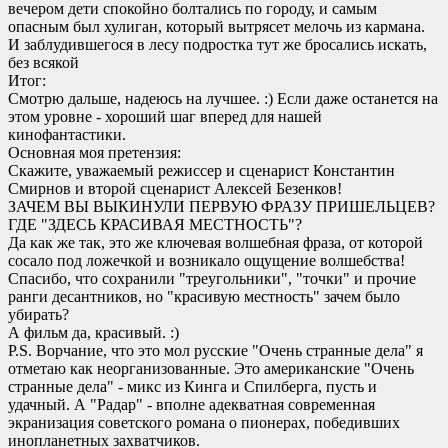
вечером дети спокойно болтались по городу, и самым
опасным был хулиган, который вытрясет мелочь из кармана.
И заблудившегося в лесу подростка тут же бросались искать,
без всякой
Итог:
Смотрю дальше, надеюсь на лучшее. :) Если даже останется на
этом уровне - хороший шаг вперед для нашей
кинофантастики.
Основная моя претензия:
Скажите, уважаемый режиссер и сценарист Константин
Смирнов и второй сценарист Алексей Безенков!
ЗАЧЕМ ВЫ ВЫКИНУЛИ ПЕРВУЮ ФРАЗУ ПРИШЕЛЬЦЕВ?
ГДЕ "ЗДЕСЬ КРАСИВАЯ МЕСТНОСТЬ"?
Да как же так, это же ключевая волшебная фраза, от которой
сосало под ложечкой и возникало ощущение волшебства!
Спасибо, что сохранили "треугольники", "точки" и прочие
ранги десантников, но "красивую местность" зачем было
убирать?
А фильм да, красивый. :)
P.S. Ворчание, что это мол русские "Очень странные дела" я
отметаю как неорганизованные. Это американские "Очень
странные дела" - микс из Кинга и Спилберга, пусть и
удачный. А "Радар" - вполне адекватная современная
экранизация советского романа о пионерах, победивших
инопланетных захватчиков.