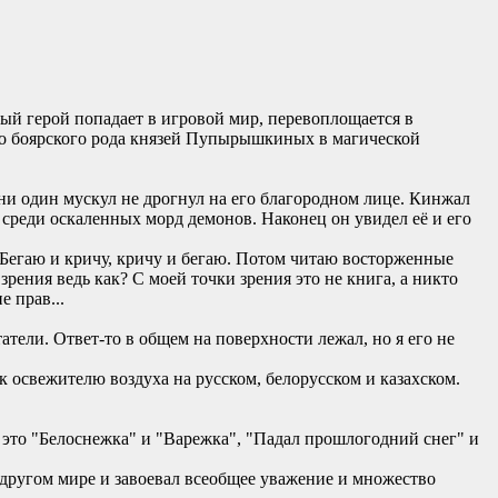
ный герой попадает в игровой мир, перевоплощается в
го боярского рода князей Пупырышкиных в магической
и один мускул не дрогнул на его благородном лице. Кинжал
среди оскаленных морд демонов. Наконец он увидел её и его
). Бегаю и кричу, кричу и бегаю. Потом читаю восторженные
зрения ведь как? С моей точки зрения это не книга, а никто
е прав...
тели. Ответ-то в общем на поверхности лежал, но я его не
 к освежителю воздуха на русском, белорусском и казахском.
 это "Белоснежка" и "Варежка", "Падал прошлогодний снег" и
в другом мире и завоевал всеобщее уважение и множество