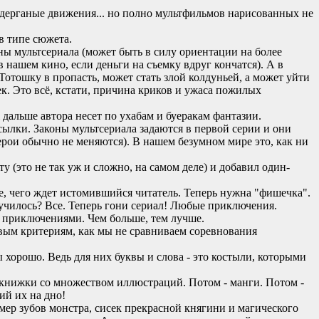
, дерганые движения... но полно мультфильмов нарисованных не
в типе сюжета.
ны мультсериала (может быть в силу ориентации на более
 нашем кино, если деньги на съемку вдруг кончатся). А в
Тотошку в пропасть, может стать злой колдуньей, а может уйти
ек. Это всё, кстати, причина криков и ужаса пожилых
 дальше автора несет по ухабам и буеракам фантазии.
сылки. Законы мультсериала задаются в первой серии и они
герои обычно не меняются). В нашем безумном мире это, как ни
у (это не так уж и сложно, на самом деле) и добавил один-
се, чего ждет истомившийся читатель. Теперь нужна "фишечка".
лучилось? Все. Теперь гони сериал! Любые приключения.
а приключениями. Чем больше, тем лучше.
ковым критериям, как мы не сравниваем соревнования
ы хорошо. Ведь для них буквы и слова - это костыли, которыми
ь книжки со множеством иллюстраций. Потом - манги. Потом -
ий их на дно!
змер зубов монстра, сисек прекрасной княгини и магического