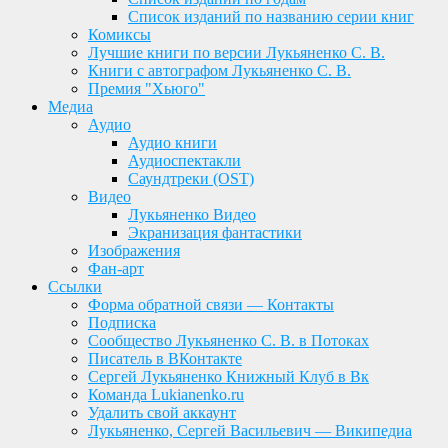
Список изданий по названию серии книг
Комиксы
Лучшие книги по версии Лукьяненко С. В.
Книги с автографом Лукьяненко С. В.
Премия "Хьюго"
Медиа
Аудио
Аудио книги
Аудиоспектакли
Саундтреки (OST)
Видео
Лукьяненко Видео
Экранизация фантастики
Изображения
Фан-арт
Ссылки
Форма обратной связи — Контакты
Подписка
Сообщество Лукьяненко С. В. в Потоках
Писатель в ВКонтакте
Сергей Лукьяненко Книжный Клуб в Вк
Команда Lukianenko.ru
Удалить свой аккаунт
Лукьяненко, Сергей Васильевич — Википедиа