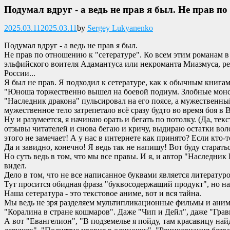
Подумал вдруг - а ведь не прав я был. Не прав по
Опубликовано
2025.03.11
2025.03.11
by
Sergey Lukyanenko
Подумал вдруг - а ведь не прав я был.
Не прав по отношению к "сетературе". Ко всем этим романам в 
эльфийского воителя Адамантуса или некроманта Миазмуса, ре
России...
Я был не прав. Я подходил к сетературе, как к обычным книгам
"Юноша торжественно вышел на боевой подиум. Злобные монст
"Наследник дракона" пульсировал на его поясе, а мужественны
мужественное тело затрепетало всё сразу будто во время боя в
Ну и разумеется, я начинаю орать и бегать по потолку. (Да, те
отзывы читателей и снова бегаю и кричу, выдираю остатки волос
этого не замечает! А у нас в интернете как принято? Если кто-то
Да и завидно, конечно! Я ведь так не напишу! Вот буду старать
Но суть ведь в том, что мы все правы. И я, и автор "Наследн
видел.
Дело в том, что не все написанное буквами является литератур
Тут просится обидная фраза "буквосодержащий продукт", но на
Наша сетература - это текстовое аниме, вот и вся тайна.
Мы ведь не зря разделяем мультипликационные фильмы и аниме
"Коралина в стране кошмаров". Даже "Чип и Дейл", даже "Грав
А вот "Евангелион", "В подземелье я пойду, там красавицу най