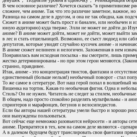
девушек", "Поднятие уровня в одиночку", "Реинкарнация безраб
В чем основное различие? Хочется сказать "в примитивизме ри
сложнее, чем аниме. Так что это различие заметное, важное, но 
Разница на самом деле в другом, и она не так обидна, как под
Сюжет в аниме может быть прост и банален, или необычен и из
юную аудиторию) куда тверже. Элли не может не дойти до Изумр
аниме? В аниме может дойти, может не дойти, может выйти зам
в лес и стать отшельницей. Возможно, ее съест людоед или са
депутатов, которые увидят случайно кусочек аниме - и начинаю
В аниме сюжет нелинеен и нелогичен. Заложенная в нем изначал
Понравилась вам исходная посылка - вы смотрите, лишь пример
жестко детерминированы - но при этом герои меняются. (Законы
странно, правдивее.
Итак, аниме - это концентрация твистов, фантазии и отсутстви
единственный (больше нельзя!) необычный поворот - стал попу
То же самое в сетературе. Вот наш герой попал в волшебный ми
Вишенка на тортик. Какая-то необычная фигня. Одна и неболь
Стиль? Он не нужен. Читатель не следит за стилем, необычные
В общем, надо просто спокойно разделять мультфильмы - и ани
спринтеров и марафонцев, бегунов и велосипедистов.
Если бы авторы нашей сетературы умели быстро и хорошо рисова
они вынуждены пользоваться.
Вот сейчас еще немножко разовьются нейросети - и авторы сет
аниме. Превратятся в тех, кем на самом деле являются - сценар
А в далеком будущем будут транслировать свои фантазии прямо