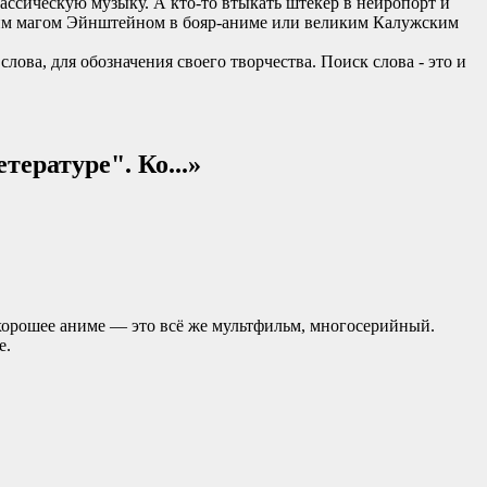
лассическую музыку. А кто-то втыкать штекер в нейропорт и
ким магом Эйнштейном в бояр-аниме или великим Калужским
ова, для обозначения своего творчества. Поиск слова - это и
тературе". Ко...»
. хорошее аниме — это всё же мультфильм, многосерийный.
е.