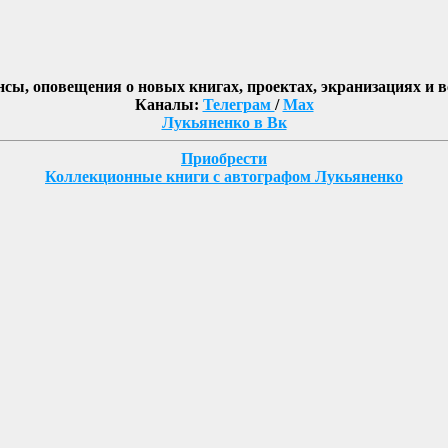
нсы, оповещения о новых книгах, проектах, экранизациях и 
Каналы:
Телеграм
/
Max
Лукьяненко в Вк
Приобрести
Коллекционные книги с автографом Лукьяненко