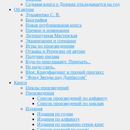
Седьмая книга о Дозорах откладывается на год
Об авторе
Лукьяненко С. В.
Биография
Новая опубликованая книга
Премии и номинации
Литературная Мастерская
Экранизации и сценарии
Игры по произведениям
Отзывы и Рецензии об авторе
Получаю письма
Куда-то приглашают. Приехать...
Не надо слать..
Blog: Краудфандинг и прочий прогресс
"Фонд Звезды над Донбассом"
Книги
Циклы произведений
Произведения
Список произведений по алфавиту
Список произведений по циклам
Издания
Издания по годам
Издания по алфавиту
Издания по названию серии книг
Список изданий по годам