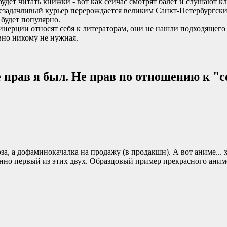
удет читать книжки - вот как сейчас смотрят балет и слушают к
незадачливый курьер перерождается великим Санкт-Петербургс
 будет популярно.
нерции относят себя к литераторам, они не нашли подходящего сл
авно никому не нужная.
е прав я был. Не прав по отношению к "се
роза, а дофаминокачалка на продажу (в продакшн). А вот аниме..
нно первый из этих двух. Образцовый пример прекрасного аним