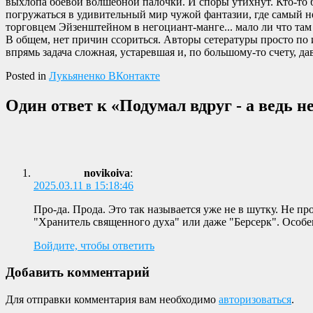
выхлопа боевой волшебной палочки. И споры утихнут. Кто-то б
погружаться в удивительный мир чужой фантазии, где самый 
торговцем Эйзенштейном в негоциант-манге... мало ли что там
В общем, нет причин ссориться. Авторы сетературы просто по и
впрямь задача сложная, устаревшая и, по большому-то счету, д
Posted in
Лукьяненко ВКонтакте
Один ответ к «Подумал вдруг - а ведь н
novikoiva
:
2025.03.11 в 15:18:46
Про-да. Прода. Это так называется уже не в шутку. Не п
"Хранитель священного духа" или даже "Берсерк". Особе
Войдите, чтобы ответить
Добавить комментарий
Для отправки комментария вам необходимо
авторизоваться
.