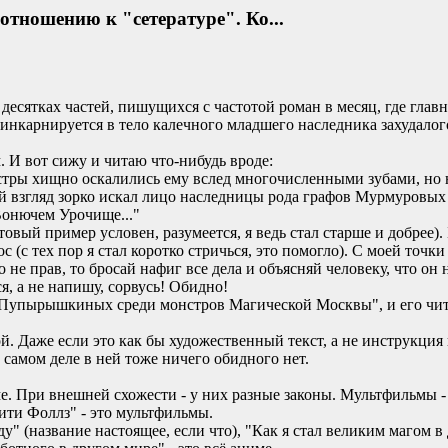
 отношению к "сетературе". Ко...
десятках частей, пишущихся с частотой роман в месяц, где глав
инкарнируется в тело калечного младшего наследника захудало
. И вот сижу и читаю что-нибудь вроде:
ры хищно оскалились ему вслед многочисленными зубами, но н
й взгляд зорко искал лицо наследницы рода графов Мурмуровых 
 Вонючем Урочище..."
кстовый пример условен, разумеется, я ведь стал старше и добрее
 (с тех пор я стал коротко стричься, это помогло). С моей точки 
 не прав, то бросай нафиг все дела и объясняй человеку, что он н
ся, а не напишу, сорвусь! Обидно!
ик Пупырышкиных среди монстров Магической Москвы", и его чита
ой. Даже если это как бы художественный текст, а не инструкция
 самом деле в ней тоже ничего обидного нет.
. При внешней схожести - у них разные законы. Мультфильмы -
ити Фоллз" - это мультфильмы.
ду" (название настоящее, если что), "Как я стал великим магом 