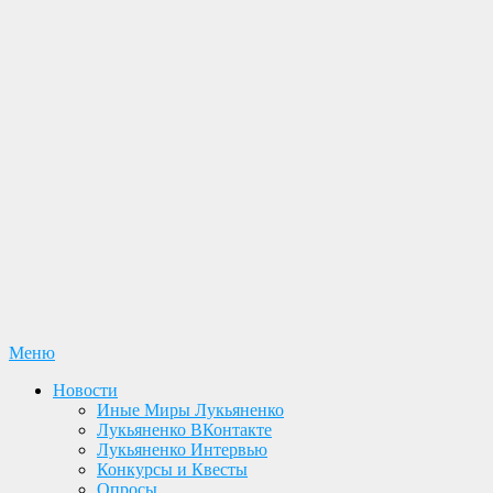
Перейти
Меню
Лукьяненко С. В. Официальный сайт
Новости. Книги. Интервью. Конкурсы. Общение
к
Новости
содержимому
Иные Миры Лукьяненко
Лукьяненко ВКонтакте
Лукьяненко Интервью
Конкурсы и Квесты
Опросы