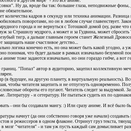
отного в другом мире" - это всё аниме.
совки". Ну да, вроде бы так: большие глаза, неподвижные фоны
не обязательное.
счет количества кадров в секунду или техника анимации. Разница 
обиловать поворотами, но он в любом случае главенствует. Зако
удного города и не вернуться с Тотошкой домой (ну, разве что в
уж за Страшилу мудрого, а может и за Гудвина, может сбросить 
блезубый тигр, а дальше главным героем станет Железный Дровос
т защищать наше счастливое детство...
ьно логика конечно есть, но она может быть какой угодно, а уж
но понимая, что будет дальше в рамках изначально безумной по
 аниме тоже задаются изначально, но они гораздо гибче, а вот 
е границ. "Попал" автор в аудиторию, зацепил коллективную мечт
лярен.
р (в будущее, на другую планету, в виртуальную реальность). В
шая, чтобы читателя зацепить и не отпугнуть одновременно. По
 словесные обороты его пугают. Читатель следит за выдумкой. З
ме. Литературу - и сетературу. Не пытаться судить их по одина
ть - они бы создавали мангу. :) Или сразу аниме. И всё было б
ературы начнут (да они собственно говоря уже начали) создават
истов и режиссеров в одном флаконе. Отринут груз текста, тянущ
 в мозг "читателя" - и там уж пусть каждый сам домысливает ра