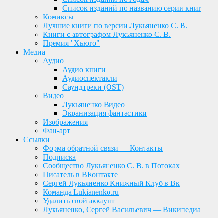
Список изданий по названию серии книг
Комиксы
Лучшие книги по версии Лукьяненко С. В.
Книги с автографом Лукьяненко С. В.
Премия "Хьюго"
Медиа
Аудио
Аудио книги
Аудиоспектакли
Саундтреки (OST)
Видео
Лукьяненко Видео
Экранизация фантастики
Изображения
Фан-арт
Ссылки
Форма обратной связи — Контакты
Подписка
Сообщество Лукьяненко С. В. в Потоках
Писатель в ВКонтакте
Сергей Лукьяненко Книжный Клуб в Вк
Команда Lukianenko.ru
Удалить свой аккаунт
Лукьяненко, Сергей Васильевич — Википедиа