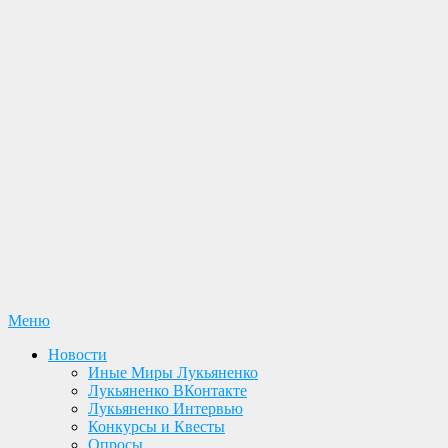
Перейти
Меню
Лукьяненко С. В. Официальный сайт
Новости. Книги. Интервью. Конкурсы. Общение
к
Новости
содержимому
Иные Миры Лукьяненко
Лукьяненко ВКонтакте
Лукьяненко Интервью
Конкурсы и Квесты
Опросы