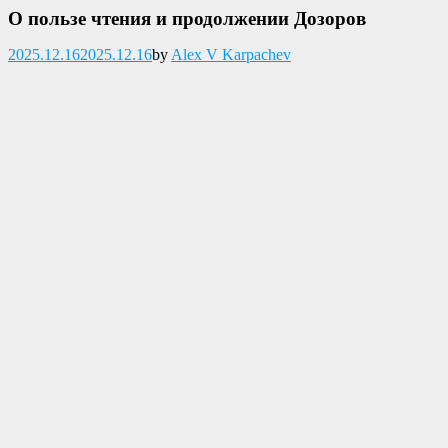
О пользе чтения и продолжении Дозоров
Опубликовано
2025.12.16
2025.12.16
by
Alex V Karpachev