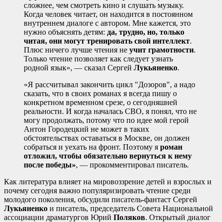
сложнее, чем смотреть кино и слушать музыку.
Когда человек читает, он находится в постоянном
внутреннем диалоге с автором. Мне кажется, это
нужно объяснять детям:
да, трудно, но, только
читая, они могут тренировать свой интеллект
.
Плюс ничего лучше чтения не
учит грамотности
.
Только чтение позволяет как следует узнать
родной язык», — сказал Сергей
Лукьяненко
.
«Я рассчитывал закончить цикл "Дозоров", а надо
сказать, что в своих романах я всегда пишу о
конкретном временном срезе, о сегодняшней
реальности. И когда началась СВО, я понял, что не
могу продолжать, потому что по идее мой герой
Антон Городецкий не может в таких
обстоятельствах оставаться в Москве, он должен
собраться и уехать на фронт. Поэтому я
роман
отложил, чтобы обязательно вернуться к нему
после победы»
, — прокомментировал писатель.
Как литература влияет на мировоззрение детей и взрослых и
почему сегодня важно популяризировать чтение среди
молодого поколения, обсудили писатель-фантаст Сергей
Лукьяненко
и писатель, председатель Совета Национальной
ассоциации драматургов Юрий
Поляков
. Открытый диалог