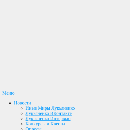
Перейти
Меню
Лукьяненко С. В. Официальный сайт
Новости. Книги. Интервью. Конкурсы. Общение
к
Новости
содержимому
Иные Миры Лукьяненко
Лукьяненко ВКонтакте
Лукьяненко Интервью
Конкурсы и Квесты
Опросы