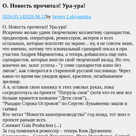
О. Новость прочитал! Ура-ура!
Опубликовано
2026.05.14
2026.06.12
by
Sergey Lukyanenko
О. Новость прочитал! Ура-ура!
Искренне желаю удачи творческому коллективу сценаристов,
продюсеров, операторов, режиссеров, актеров и всех
остальных, которые воплотят на экране... ну, я не совсем знаю,
что именно, потому что изначальный сценарий писал я при
участии Андрея Мармонтова, а теперь добавилось еще пять
сценаристов, которые внесли свой творческий вклад. Но это,
конечно же, залог успеха - "у семи сценаристов кино без
ляпов", как говорится в старинной русской пословице. Через
какое-то время мы увидим яркое, красивое, незабываемое
зрелище.
А я, оставив свою книжку в этих умелых руках, пока
сосредоточусь на проекте "Патруль снов" (хотя что-то мне все
больше нравится название "Дети снов")...
“Рыцари Сорока Островов” по Сергею Лукьяненко зашли в
съёмки
Кто читал “Новости кинопроизводства” год назад, тот знал о
проекте раньше всех.
Снимает Gala Production (...)
За год поменялся режиссер – теперь Ким Дружинин.