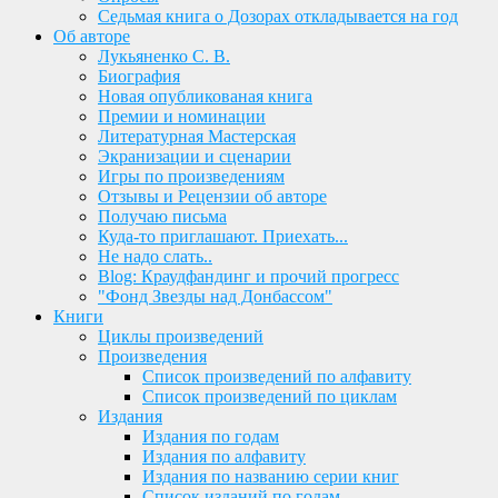
Седьмая книга о Дозорах откладывается на год
Об авторе
Лукьяненко С. В.
Биография
Новая опубликованая книга
Премии и номинации
Литературная Мастерская
Экранизации и сценарии
Игры по произведениям
Отзывы и Рецензии об авторе
Получаю письма
Куда-то приглашают. Приехать...
Не надо слать..
Blog: Краудфандинг и прочий прогресс
"Фонд Звезды над Донбассом"
Книги
Циклы произведений
Произведения
Список произведений по алфавиту
Список произведений по циклам
Издания
Издания по годам
Издания по алфавиту
Издания по названию серии книг
Список изданий по годам