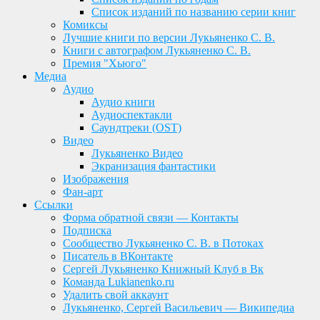
Список изданий по названию серии книг
Комиксы
Лучшие книги по версии Лукьяненко С. В.
Книги с автографом Лукьяненко С. В.
Премия "Хьюго"
Медиа
Аудио
Аудио книги
Аудиоспектакли
Саундтреки (OST)
Видео
Лукьяненко Видео
Экранизация фантастики
Изображения
Фан-арт
Ссылки
Форма обратной связи — Контакты
Подписка
Сообщество Лукьяненко С. В. в Потоках
Писатель в ВКонтакте
Сергей Лукьяненко Книжный Клуб в Вк
Команда Lukianenko.ru
Удалить свой аккаунт
Лукьяненко, Сергей Васильевич — Википедиа