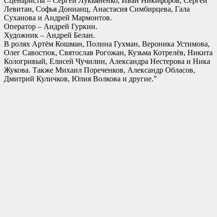
Сценаристы – Сергей Лукьяненко, Иван Никифоров, Сергей
Левитан, Софья Донианц, Анастасия Симбирцева, Гала
Суханова и Андрей Мармонтов.
Оператор – Андрей Гуркин.
Художник – Андрей Белан.
В ролях Артём Кошман, Полина Гухман, Вероника Устимова,
Олег Савостюк, Святослав Рогожан, Кузьма Котрелёв, Никита
Кологривый, Елисей Чучилин, Александра Нестерова и Ника
Жукова. Также Михаил Пореченков, Александр Обласов,
Дмитрий Куличков, Юлия Волкова и другие."