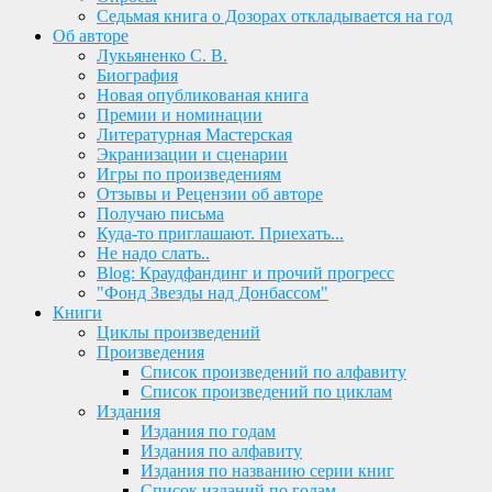
Седьмая книга о Дозорах откладывается на год
Об авторе
Лукьяненко С. В.
Биография
Новая опубликованая книга
Премии и номинации
Литературная Мастерская
Экранизации и сценарии
Игры по произведениям
Отзывы и Рецензии об авторе
Получаю письма
Куда-то приглашают. Приехать...
Не надо слать..
Blog: Краудфандинг и прочий прогресс
"Фонд Звезды над Донбассом"
Книги
Циклы произведений
Произведения
Список произведений по алфавиту
Список произведений по циклам
Издания
Издания по годам
Издания по алфавиту
Издания по названию серии книг
Список изданий по годам