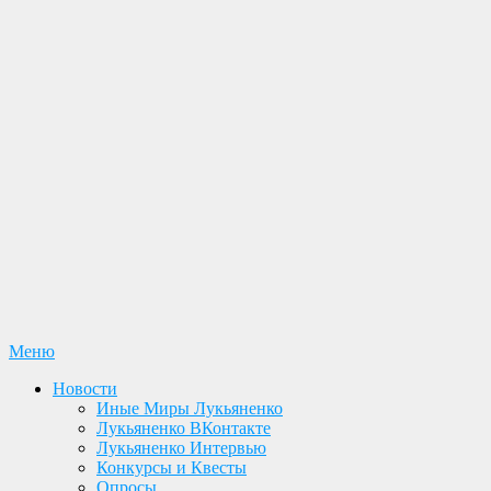
Перейти
Меню
Лукьяненко С. В. Официальный сайт
Новости. Книги. Интервью. Конкурсы. Общение
к
Новости
содержимому
Иные Миры Лукьяненко
Лукьяненко ВКонтакте
Лукьяненко Интервью
Конкурсы и Квесты
Опросы