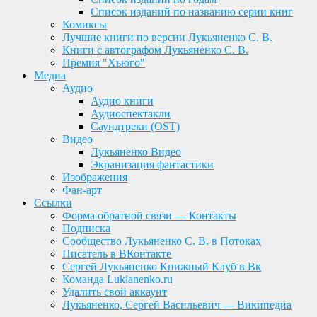
Список изданий по названию серии книг
Комиксы
Лучшие книги по версии Лукьяненко С. В.
Книги с автографом Лукьяненко С. В.
Премия "Хьюго"
Медиа
Аудио
Аудио книги
Аудиоспектакли
Саундтреки (OST)
Видео
Лукьяненко Видео
Экранизация фантастики
Изображения
Фан-арт
Ссылки
Форма обратной связи — Контакты
Подписка
Сообщество Лукьяненко С. В. в Потоках
Писатель в ВКонтакте
Сергей Лукьяненко Книжный Клуб в Вк
Команда Lukianenko.ru
Удалить свой аккаунт
Лукьяненко, Сергей Васильевич — Википедиа