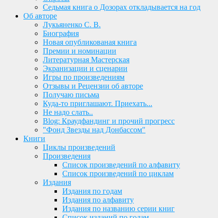
Седьмая книга о Дозорах откладывается на год
Об авторе
Лукьяненко С. В.
Биография
Новая опубликованая книга
Премии и номинации
Литературная Мастерская
Экранизации и сценарии
Игры по произведениям
Отзывы и Рецензии об авторе
Получаю письма
Куда-то приглашают. Приехать...
Не надо слать..
Blog: Краудфандинг и прочий прогресс
"Фонд Звезды над Донбассом"
Книги
Циклы произведений
Произведения
Список произведений по алфавиту
Список произведений по циклам
Издания
Издания по годам
Издания по алфавиту
Издания по названию серии книг
Список изданий по годам