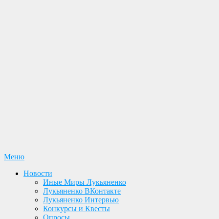
Перейти
Меню
Лукьяненко С. В. Официальный сайт
Новости. Книги. Интервью. Конкурсы. Общение
к
Новости
содержимому
Иные Миры Лукьяненко
Лукьяненко ВКонтакте
Лукьяненко Интервью
Конкурсы и Квесты
Опросы