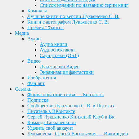
Список изданий по названию серии книг
Комиксы
Лучшие книги по версии Лукьяненко С. В.
Книги с автографом Лукьяненко С. В.
Премия "Хьюго"
Медиа
Аудио
Аудио книги
Аудиоспектакли
Саундтреки (OST)
Видео
Лукьяненко Видео
Экранизация фантастики
Изображения
Фан-арт
Ссылки
Форма обратной связи — Контакты
Подписка
Сообщество Лукьяненко С. В. в Потоках
Писатель в ВКонтакте
Сергей Лукьяненко Книжный Клуб в Вк
Команда Lukianenko.ru
Удалить свой аккаунт
Лукьяненко, Сергей Васильевич — Википедиа