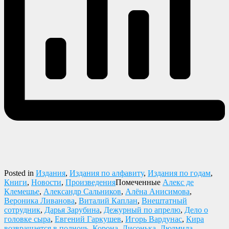
Posted in
Издания
,
Издания по алфавиту
,
Издания по годам
,
Книги
,
Новости
,
Произведения
Помеченные
Алекс де
Клемешье
,
Александр Сальников
,
Алёна Анисимова
,
Вероника Ливанова
,
Виталий Каплан
,
Внештатный
сотрудник
,
Дарья Зарубина
,
Дежурный по апрелю
,
Дело о
головке сыра
,
Евгений Гаркушев
,
Игорь Вардунас
,
Кира
возвращается в полночь
,
Корона
,
Лисонька
,
Людмила