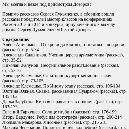
Мы всегда и везде под присмотром Дозоров!
Помимо рассказов Сергея Лукьяненко, в сборник вошли
рассказы победителей мастер-классов на конференциях
Роскон 2013 и 2014 и конкурса, приуроченного к выходу
романа Сергея Лукьяненко «Шестой Дозор».
Содержание:
Алёна Анисимова. От крови до клятвы, от клятвы – до крови
(рассказ), стр. 5-34
Александр Сальников. Ученик царева арихметчика (рассказ),
стр. 35-52
Николай Желунов. Неофицiальное разслѣдованiе (рассказ),
стр. 53-72
Алекс де Клемешье. Санаторно-курортная монография
(рассказ), стр. 73-105
Алекс де Клемешье. По Иному этапу (рассказ), стр. 106-134
Юстина Южная. Сказка, рассказанная Сумраком (рассказ), стр.
135-162
Дарья Зарубина. Кира возвращается в полночь (рассказ), стр.
163-175
Евгений Гаркушев. Солнце глубин (рассказ), стр. 176-199
Игорь Вардунас. Ребус для фотографа (рассказ), стр. 200-214
Людмила Макарова. Лисонька (рассказ), стр. 215-231
Максим Черепанов. Прилетит вдруг волшебник (рассказ), стр.