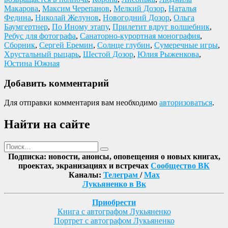
Макарова
,
Максим Черепанов
,
Мелкий Дозор
,
Наталья
Федина
,
Николай Желунов
,
Новогодний Дозор
,
Ольга
Баумгертнер
,
По Иному этапу
,
Прилетит вдруг волшебник
,
Ребус для фотографа
,
Санаторно-курортная монография
,
Сборник
,
Сергей Еремин
,
Солнце глубин
,
Сумеречные игры
,
Хрустальный рыцарь
,
Шестой Дозор
,
Юлия Рыженкова
,
Юстина Южная
Добавить комментарий
Для отправки комментария вам необходимо
авторизоваться
.
Найти на сайте
Поиск
Найти
Подписка: новости, анонсы, оповещения о новых книгах,
проектах, экранизациях и встречах
Сообщество ВК
Каналы:
Телеграм
/
Max
Лукьяненко в Вк
Приобрести
Книга с автографом Лукьяненко
Портрет с автографом Лукьяненко