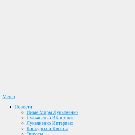
Перейти
Меню
Лукьяненко С. В. Официальный сайт
Новости. Книги. Интервью. Конкурсы. Общение
к
Новости
содержимому
Иные Миры Лукьяненко
Лукьяненко ВКонтакте
Лукьяненко Интервью
Конкурсы и Квесты
Опросы