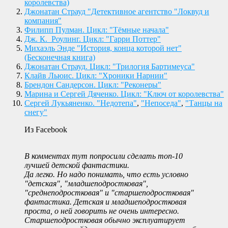
королевства)
Джонатан Страуд "Детективное агентство "Локвуд и
компания"
Филипп Пулман. Цикл: "Тёмные начала"
Дж. К. Роулинг. Цикл: "Гарри Поттер"
Михаэль Энде "История, конца которой нет"
(Бесконечная книга)
Джонатан Страуд. Цикл: "Трилогия Бартимеуса"
Клайв Льюис. Цикл: "Хроники Нарнии"
Брендон Сандерсон. Цикл: "Реконеры"
Марина и Сергей Дяченко. Цикл: "Ключ от королевства"
Сергей Лукьяненко. "Недотепа"
,
"Непоседа"
,
"Танцы на
снегу"
Из Facebook
В комментах тут попросили сделать топ-10
лучшей детской фантастики.
Да легко. Но надо понимать, что есть условно
"детская", "младшеподростковая",
"среднеподростковая" и "старшеподростковая"
фантастика. Детская и младшеподростковая
проста, о ней говорить не очень интересно.
Старшеподростковая обычно эксплуатирует