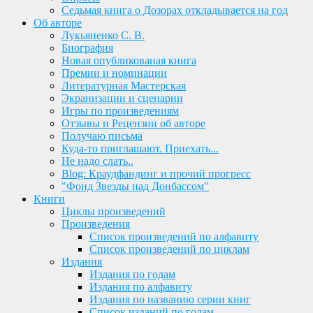
Седьмая книга о Дозорах откладывается на год
Об авторе
Лукьяненко С. В.
Биография
Новая опубликованая книга
Премии и номинации
Литературная Мастерская
Экранизации и сценарии
Игры по произведениям
Отзывы и Рецензии об авторе
Получаю письма
Куда-то приглашают. Приехать...
Не надо слать..
Blog: Краудфандинг и прочий прогресс
"Фонд Звезды над Донбассом"
Книги
Циклы произведений
Произведения
Список произведений по алфавиту
Список произведений по циклам
Издания
Издания по годам
Издания по алфавиту
Издания по названию серии книг
Список изданий по годам