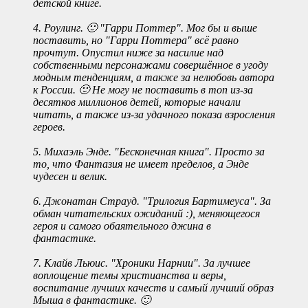
детской книге.
4. Роулинг. 🙂 "Гарри Поттер". Мог бы и выше
поставить, но "Гарри Поттера" всё равно
прочтут. Опустил ниже за насилие над
собственными персонажами совершённое в угоду
модным тенденциям, а также за нелюбовь автора
к России. 🙂 Не могу не поставить в топ из-за
десятков миллионов детей, которые начали
читать, а также из-за удачного показа взросления
героев.
5. Михаэль Энде. "Бесконечная книга". Просто за
то, что Фантазия не имеет пределов, а Энде
чудесен и велик.
6. Джонатан Страуд. "Трилогия Бартимеуса". За
обман читательских ожиданий :), меняющегося
героя и самого обаятельного джина в
фантастике.
7. Клайв Льюис. "Хроники Нарнии". За лучшее
воплощение темы христианства и веры,
воспитание лучших качеств и самый лучший образ
Мыша в фантастике. 🙂