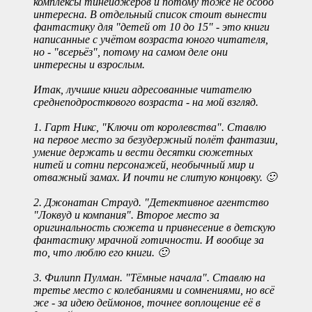
комплексы тинейджеров и потому тоже не особо
интересна. В отдельный список стоит вынести
фантастику для "детей от 10 до 15" - это книги
написанные с учётом возраста юного читателя,
но - "всерьёз", потому на самом деле они
интересны и взрослым.
Итак, лучшие книги адресованные читателю
среднеподросткового возраста - на мой взгляд.
1. Гарт Никс, "Ключи от королевства". Ставлю
на первое место за безудержный полёт фантазии,
умение держать и вести десятки сюжетных
нитей и сотни персонажей, необычный мир и
отважный замах. И почти не слитую концовку. 🙂
2. Джонатан Страуд. "Детективное агентство
"Локвуд и компания". Второе место за
оригинальность сюжета и привнесение в детскую
фантастику мрачной готичности. И вообще за
то, что люблю его книги. 🙂
3. Филипп Пулман. "Тёмные начала". Ставлю на
третье место с колебаниями и сомнениями, но всё
же - за идею деймонов, точнее воплощение её в