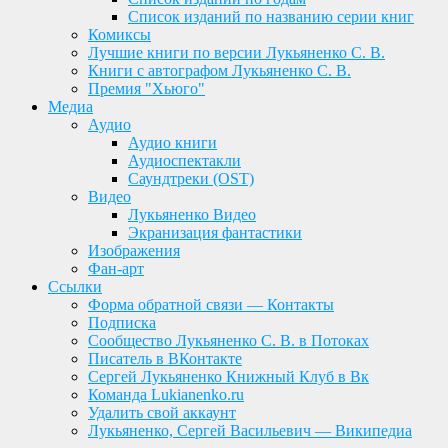
Список изданий по названию серии книг
Комиксы
Лучшие книги по версии Лукьяненко С. В.
Книги с автографом Лукьяненко С. В.
Премия "Хьюго"
Медиа
Аудио
Аудио книги
Аудиоспектакли
Саундтреки (OST)
Видео
Лукьяненко Видео
Экранизация фантастики
Изображения
Фан-арт
Ссылки
Форма обратной связи — Контакты
Подписка
Сообщество Лукьяненко С. В. в Потоках
Писатель в ВКонтакте
Сергей Лукьяненко Книжный Клуб в Вк
Команда Lukianenko.ru
Удалить свой аккаунт
Лукьяненко, Сергей Васильевич — Википедиа