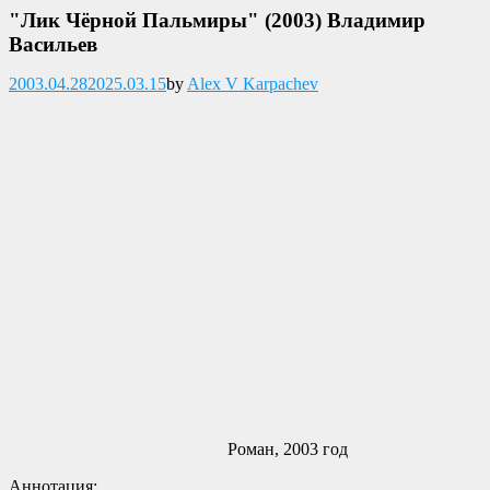
"Лик Чёрной Пальмиры" (2003) Владимир
Васильев
Опубликовано
2003.04.28
2025.03.15
by
Alex V Karpachev
Роман, 2003 год
Аннотация: