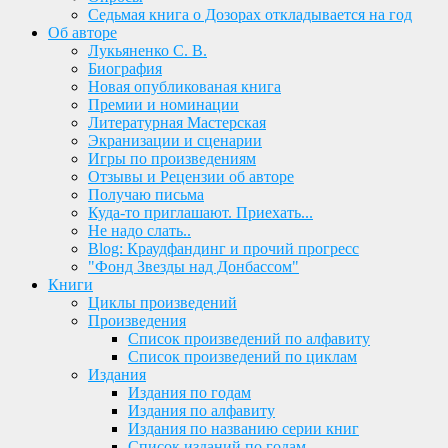
Седьмая книга о Дозорах откладывается на год
Об авторе
Лукьяненко С. В.
Биография
Новая опубликованая книга
Премии и номинации
Литературная Мастерская
Экранизации и сценарии
Игры по произведениям
Отзывы и Рецензии об авторе
Получаю письма
Куда-то приглашают. Приехать...
Не надо слать..
Blog: Краудфандинг и прочий прогресс
"Фонд Звезды над Донбассом"
Книги
Циклы произведений
Произведения
Список произведений по алфавиту
Список произведений по циклам
Издания
Издания по годам
Издания по алфавиту
Издания по названию серии книг
Список изданий по годам