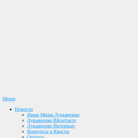
Перейти
Меню
Лукьяненко С. В. Официальный сайт
Новости. Книги. Интервью. Конкурсы. Общение
к
Новости
содержимому
Иные Миры Лукьяненко
Лукьяненко ВКонтакте
Лукьяненко Интервью
Конкурсы и Квесты
Опросы