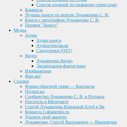
Список изданий по названию серии книг
Комиксы
Лучшие книги по версии Лукьяненко С. В.
Книги с автографом Лукьяненко С. В.
Премия "Хьюго"
Медиа
Аудио
Аудио книги
Аудиоспектакли
Саундтреки (OST)
Видео
Лукьяненко Видео
Экранизация фантастики
Изображения
Фан-арт
Ссылки
Форма обратной связи — Контакты
Подписка
Сообщество Лукьяненко С. В. в Потоках
Писатель в ВКонтакте
Сергей Лукьяненко Книжный Клуб в Вк
Команда Lukianenko.ru
Удалить свой аккаунт
Лукьяненко, Сергей Васильевич — Википедиа