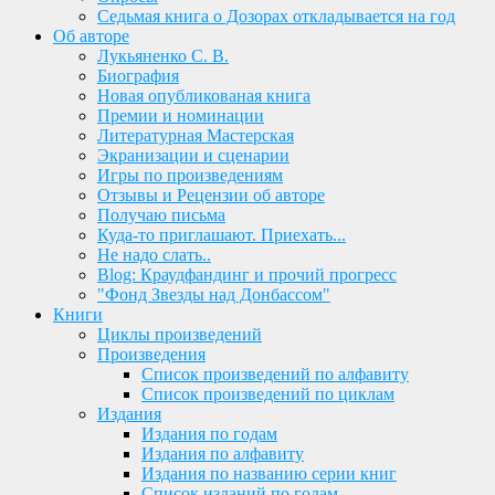
Седьмая книга о Дозорах откладывается на год
Об авторе
Лукьяненко С. В.
Биография
Новая опубликованая книга
Премии и номинации
Литературная Мастерская
Экранизации и сценарии
Игры по произведениям
Отзывы и Рецензии об авторе
Получаю письма
Куда-то приглашают. Приехать...
Не надо слать..
Blog: Краудфандинг и прочий прогресс
"Фонд Звезды над Донбассом"
Книги
Циклы произведений
Произведения
Список произведений по алфавиту
Список произведений по циклам
Издания
Издания по годам
Издания по алфавиту
Издания по названию серии книг
Список изданий по годам