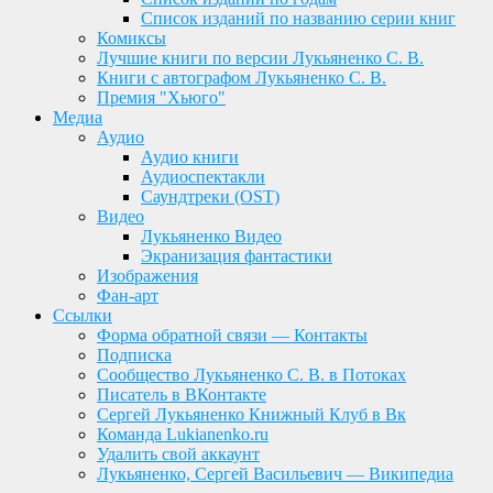
Список изданий по названию серии книг
Комиксы
Лучшие книги по версии Лукьяненко С. В.
Книги с автографом Лукьяненко С. В.
Премия "Хьюго"
Медиа
Аудио
Аудио книги
Аудиоспектакли
Саундтреки (OST)
Видео
Лукьяненко Видео
Экранизация фантастики
Изображения
Фан-арт
Ссылки
Форма обратной связи — Контакты
Подписка
Сообщество Лукьяненко С. В. в Потоках
Писатель в ВКонтакте
Сергей Лукьяненко Книжный Клуб в Вк
Команда Lukianenko.ru
Удалить свой аккаунт
Лукьяненко, Сергей Васильевич — Википедиа