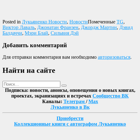
Posted in
Лукьяненко Новости
,
Новости
Помеченные
TG
,
Виктор Лаваль
,
Джонатан Франзен
,
Джордж Мартин
,
Дэвид
Балдаччи
,
Мэри Блай
,
Сильвия Дэй
Добавить комментарий
Для отправки комментария вам необходимо
авторизоваться
.
Найти на сайте
Поиск
Найти
Подписка: новости, анонсы, оповещения о новых книгах,
проектах, экранизациях и встречах
Сообщество ВК
Каналы:
Телеграм
/
Max
Лукьяненко в Вк
Приобрести
Коллекционные книги с автографом Лукьяненко