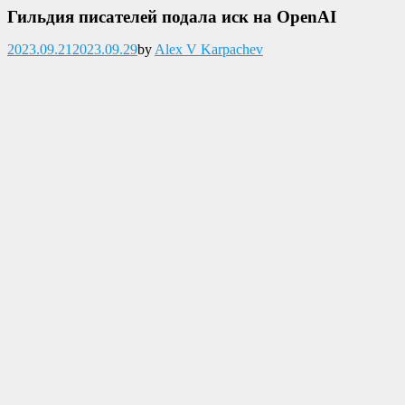
Гильдия писателей подала иск на OpenAI
Опубликовано
2023.09.21
2023.09.29
by
Alex V Karpachev