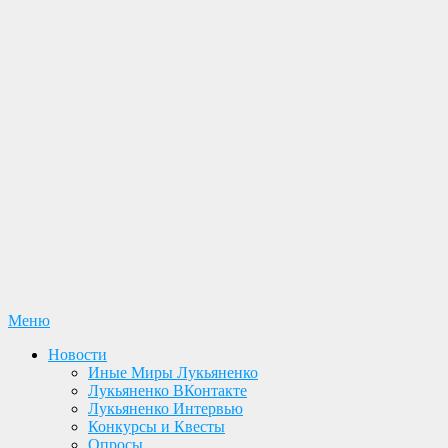
Перейти
Меню
Лукьяненко С. В. Официальный сайт
Новости. Книги. Интервью. Конкурсы. Общение
к
Новости
содержимому
Иные Миры Лукьяненко
Лукьяненко ВКонтакте
Лукьяненко Интервью
Конкурсы и Квесты
Опросы