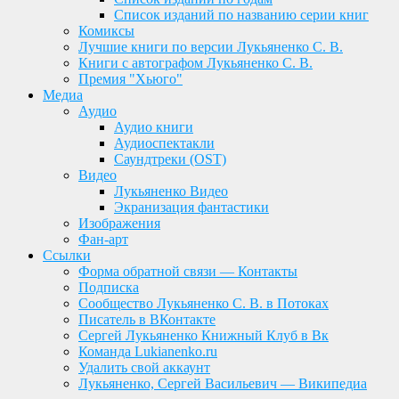
Список изданий по названию серии книг
Комиксы
Лучшие книги по версии Лукьяненко С. В.
Книги с автографом Лукьяненко С. В.
Премия "Хьюго"
Медиа
Аудио
Аудио книги
Аудиоспектакли
Саундтреки (OST)
Видео
Лукьяненко Видео
Экранизация фантастики
Изображения
Фан-арт
Ссылки
Форма обратной связи — Контакты
Подписка
Сообщество Лукьяненко С. В. в Потоках
Писатель в ВКонтакте
Сергей Лукьяненко Книжный Клуб в Вк
Команда Lukianenko.ru
Удалить свой аккаунт
Лукьяненко, Сергей Васильевич — Википедиа