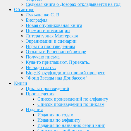
Седьмая книга о Дозорах откладывается на год
Об авторе
Лукьяненко С. В.
Биография
Новая опубликованая книга
Премии и номинации
Литературная Мастерская
Экранизации и сценарии
Игры по произведениям
Отзывы и Рецензии об авторе
Получаю письма
Куда-то приглашают. Приехать...
Не надо слать..
Blog: Краудфандинг и прочий прогресс
"Фонд Звезды над Донбассом"
Книги
Циклы произведений
Произведения
Список произведений по алфавиту
Список произведений по циклам
Издания
Издания по годам
Издания по алфавиту
Издания по названию серии книг
Список изданий по годам