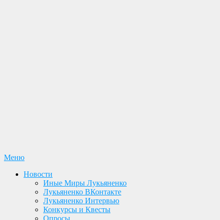
Перейти
Меню
Лукьяненко С. В. Официальный сайт
Новости. Книги. Интервью. Конкурсы. Общение
к
Новости
содержимому
Иные Миры Лукьяненко
Лукьяненко ВКонтакте
Лукьяненко Интервью
Конкурсы и Квесты
Опросы