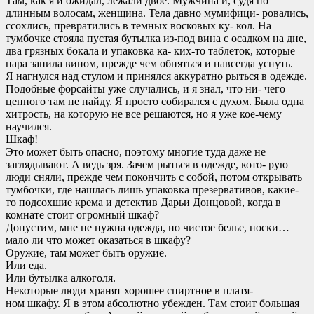
Там, как я и ожидал, лежали двое. Мужчина и, судя по
длинным волосам, женщина. Тела давно мумифици- ровались,
ссохлись, превратились в темных восковых ку- кол. На
тумбочке стояла пустая бутылка из-под вина с осадком на дне,
два грязных бокала и упаковка ка- ких-то таблеток, которые
пара запила вином, прежде чем обняться и навсегда уснуть.
Я нагнулся над стулом и принялся аккуратно рыться в одежде.
Подобные форсайты уже случались, и я знал, что ни- чего
ценного там не найду. Я просто собирался с духом. Была одна
хитрость, на которую не все решаются, но я уже кое-чему
научился.
Шкаф!
Это может быть опасно, поэтому многие туда даже не
заглядывают. А ведь зря. Зачем рыться в одежде, кото- рую
люди сняли, прежде чем покончить с собой, потом открывать
тумбочки, где нашлась лишь упаковка презервативов, какие-
то подсохшие крема и детектив Дарьи Донцовой, когда в
комнате стоит огромный шкаф?
Допустим, мне не нужна одежда, но чистое белье, носки…
мало ли что может оказаться в шкафу?
Оружие, там может быть оружие.
Или еда.
Или бутылка алкоголя.
Некоторые люди хранят хорошее спиртное в платя-
ном шкафу. Я в этом абсолютно убежден. Там стоит большая