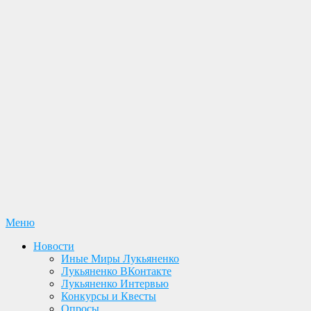
Перейти
Меню
Лукьяненко С. В. Официальный сайт
Новости. Книги. Интервью. Конкурсы. Общение
к
Новости
содержимому
Иные Миры Лукьяненко
Лукьяненко ВКонтакте
Лукьяненко Интервью
Конкурсы и Квесты
Опросы