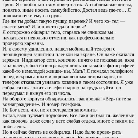
грязь. Я с любопытством повертел их. Антибликовые линзы,
понятно, иные носить самоубийство. Достал ведь где-то… Я
положил очки ему на грудь.
Где же ты добыл такую пушку, паренек? И чего хо- тел —
спасти меня? Или просто сдали нервы?
Я осторожно обшарил тело, стараясь не слишком вы-
пачкаться и невольно отметив, как профессионально
проверяю карманы.
И, к своему удивлению, нашел мобильный телефон с
небликующей защитной пленкой на экране. Он даже оказался
заряжен. Индикатор сети, конечно, ничего не показывал, вход
запаролен, я был вознагражден лишь заставкой с фотографией
какой-то немолодой женщи- ны. Мать? Я помахал телефоном
перед искромсанным и окровавленным лицом парня, но
телефон отказался узнавать хозяина в таком состоянии. Я уже
собрался по- ложить телефон парню на грудь и уйти, но
передумал и вынул его из чехла.
На обороте корпуса обнаружилась гравировка: «Вер- ните за
вознаграждение». И номер телефона.
Не Бог весть что, но я постарался запомнить.
Встал, взял пулемет поудобнее. Все-таки он был тя- желенный
как сволочь, даже если у него слабая отдача, много с таким не
побегаешь.
Но я сейчас бегать не собирался. Надо было прове- рить
павильон, откуда появился парень. Возможно, там есть