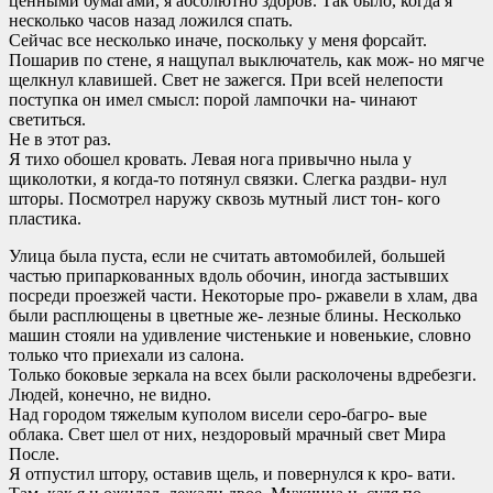
ценными бумагами, я абсолютно здоров. Так было, когда я
несколько часов назад ложился спать.
Сейчас все несколько иначе, поскольку у меня форсайт.
Пошарив по стене, я нащупал выключатель, как мож- но мягче
щелкнул клавишей. Свет не зажегся. При всей нелепости
поступка он имел смысл: порой лампочки на- чинают
светиться.
Не в этот раз.
Я тихо обошел кровать. Левая нога привычно ныла у
щиколотки, я когда-то потянул связки. Слегка раздви- нул
шторы. Посмотрел наружу сквозь мутный лист тон- кого
пластика.
Улица была пуста, если не считать автомобилей, большей
частью припаркованных вдоль обочин, иногда застывших
посреди проезжей части. Некоторые про- ржавели в хлам, два
были расплющены в цветные же- лезные блины. Несколько
машин стояли на удивление чистенькие и новенькие, словно
только что приехали из салона.
Только боковые зеркала на всех были расколочены вдребезги.
Людей, конечно, не видно.
Над городом тяжелым куполом висели серо-багро- вые
облака. Свет шел от них, нездоровый мрачный свет Мира
После.
Я отпустил штору, оставив щель, и повернулся к кро- вати.