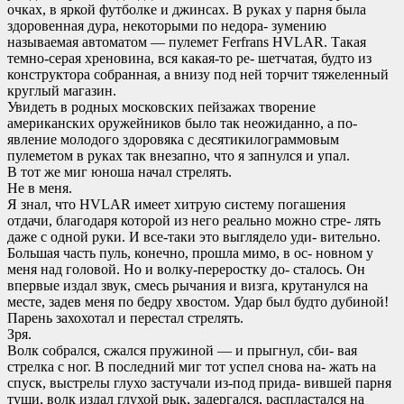
очках, в яркой футболке и джинсах. В руках у парня была
здоровенная дура, некоторыми по недора- зумению
называемая автоматом — пулемет Ferfrans HVLAR. Такая
темно-серая хреновина, вся какая-то ре- шетчатая, будто из
конструктора собранная, а внизу под ней торчит тяжеленный
круглый магазин.
Увидеть в родных московских пейзажах творение
американских оружейников было так неожиданно, а по-
явление молодого здоровяка с десятикилограммовым
пулеметом в руках так внезапно, что я запнулся и упал.
В тот же миг юноша начал стрелять.
Не в меня.
Я знал, что HVLAR имеет хитрую систему погашения
отдачи, благодаря которой из него реально можно стре- лять
даже с одной руки. И все-таки это выглядело уди- вительно.
Большая часть пуль, конечно, прошла мимо, в ос- новном у
меня над головой. Но и волку-переростку до- сталось. Он
впервые издал звук, смесь рычания и визга, крутанулся на
месте, задев меня по бедру хвостом. Удар был будто дубиной!
Парень захохотал и перестал стрелять.
Зря.
Волк собрался, сжался пружиной — и прыгнул, сби- вая
стрелка с ног. В последний миг тот успел снова на- жать на
спуск, выстрелы глухо застучали из-под прида- вившей парня
туши, волк издал глухой рык, задергался, распластался на