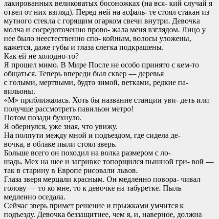
лакированных великоватых босоножках (на вся- кий случай я
отвел от них взгляд). Перед ней на асфаль- те стоял стакан из
мутного стекла с горящим огарком свечи внутри. Девочка
молча и сосредоточенно прово- жала меня взглядом. Лицо у
нее было неестественно спо- койным, волосы уложены,
кажется, даже губы и глаза слегка подкрашены.
Как ей не холодно-то?
Я прошел мимо. В Мире После не особо принято с кем-то
общаться. Теперь впереди был сквер — деревья
с голыми, мертвыми, будто зимой, ветками, редкие па-
вильоны.
«М» приближалась. Хоть бы название станции уви- деть или
получше рассмотреть павильон метро!
Потом позади бухнуло.
Я обернулся, уже зная, что увижу.
На полпути между мной и подъездом, где сидела де-
вочка, в облаке пыли стоял зверь.
Больше всего он походил на волка размером с ло-
шадь. Мех на шее и загривке топорщился пышной гри- вой —
так в старину в Европе рисовали львов.
Глаза зверя мерцали красным. Он медленно повора- чивал
голову — то ко мне, то к девочке на табуретке. Пыль
медленно оседала.
Сейчас зверь примет решение и прыжками умчится к
подъезду. Девочка беззащитнее, чем я, и, наверное, должна