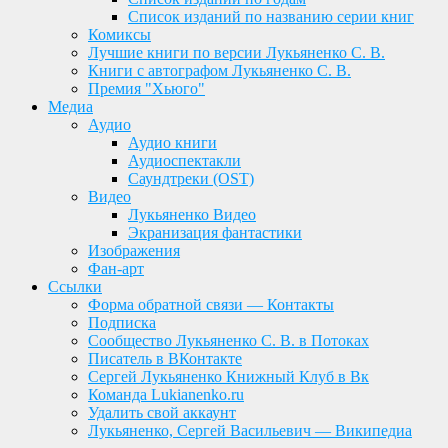
Список изданий по названию серии книг
Комиксы
Лучшие книги по версии Лукьяненко С. В.
Книги с автографом Лукьяненко С. В.
Премия "Хьюго"
Медиа
Аудио
Аудио книги
Аудиоспектакли
Саундтреки (OST)
Видео
Лукьяненко Видео
Экранизация фантастики
Изображения
Фан-арт
Ссылки
Форма обратной связи — Контакты
Подписка
Сообщество Лукьяненко С. В. в Потоках
Писатель в ВКонтакте
Сергей Лукьяненко Книжный Клуб в Вк
Команда Lukianenko.ru
Удалить свой аккаунт
Лукьяненко, Сергей Васильевич — Википедиа