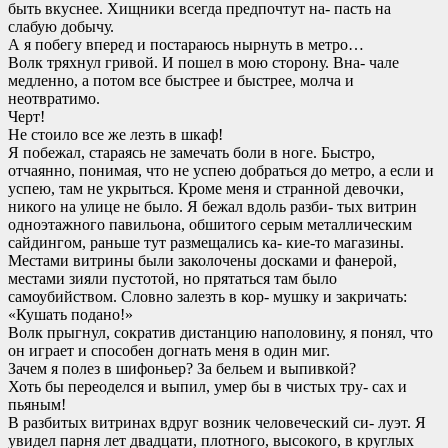
быть вкуснее. Хищники всегда предпочтут на- пасть на
слабую добычу.
А я побегу вперед и постараюсь нырнуть в метро…
Волк тряхнул гривой. И пошел в мою сторону. Вна- чале
медленно, а потом все быстрее и быстрее, молча и
неотвратимо.
Черт!
Не стоило все же лезть в шкаф!
Я побежал, стараясь не замечать боли в ноге. Быстро,
отчаянно, понимая, что не успею добраться до метро, а если и
успею, там не укрыться. Кроме меня и странной девочки,
никого на улице не было. Я бежал вдоль разби- тых витрин
одноэтажного павильона, обшитого серым металлическим
сайдингом, раньше тут размещались ка- кие-то магазины.
Местами витрины были заколочены досками и фанерой,
местами зияли пустотой, но прятаться там было
самоубийством. Словно залезть в кор- мушку и закричать:
«Кушать подано!»
Волк прыгнул, сократив дистанцию наполовину, я понял, что
он играет и способен догнать меня в один миг.
Зачем я полез в шифоньер? За бельем и выпивкой?
Хоть бы переоделся и выпил, умер бы в чистых тру- сах и
пьяным!
В разбитых витринах вдруг возник человеческий си- луэт. Я
увидел парня лет двадцати, плотного, высокого, в круглых