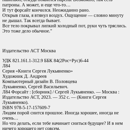
патроны. А может, и еще что-то…
И тут форсайт кончился. Неожиданно рано.
Открыв глаза, я втянул воздух. Ощущение — словно минуту
не дышал. Так всегда бывает.
Все тело покрывал липкий холодный пот, руки чуть тряслись.
Это тоже дело обычное."
Издательство АСТ Москва
УДК 821.161.1-312.9 ББК 84(2Рос=Рус)6-44
Л84
Серия «Книги Сергея Лукьяненко»
Художник Д. Андреев
Компьютерный дизайн В. Половцева
Лукьяненко, Сергей Васильевич.
Л84 Форсайт : [сборник] / Сергей Лукьяненко. — Москва :
Издательство АСТ, 2023. — 352 с. — (Книги Сергея
Лукьяненко).
ISBN 978-5-17-157609-7
Людям порой снится прошлое. Иногда хорошее, иногда не
очень…
Но что делать, если тебе начинает сниться будущее? И в нем
ничего хорошего нет совсем.