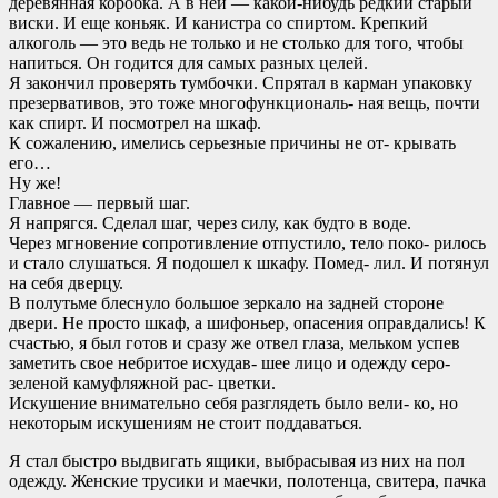
деревянная коробка. А в ней — какой-нибудь редкий старый
виски. И еще коньяк. И канистра со спиртом. Крепкий
алкоголь — это ведь не только и не столько для того, чтобы
напиться. Он годится для самых разных целей.
Я закончил проверять тумбочки. Спрятал в карман упаковку
презервативов, это тоже многофункциональ- ная вещь, почти
как спирт. И посмотрел на шкаф.
К сожалению, имелись серьезные причины не от- крывать
его…
Ну же!
Главное — первый шаг.
Я напрягся. Сделал шаг, через силу, как будто в воде.
Через мгновение сопротивление отпустило, тело поко- рилось
и стало слушаться. Я подошел к шкафу. Помед- лил. И потянул
на себя дверцу.
В полутьме блеснуло большое зеркало на задней стороне
двери. Не просто шкаф, а шифоньер, опасения оправдались! К
счастью, я был готов и сразу же отвел глаза, мельком успев
заметить свое небритое исхудав- шее лицо и одежду серо-
зеленой камуфляжной рас- цветки.
Искушение внимательно себя разглядеть было вели- ко, но
некоторым искушениям не стоит поддаваться.
Я стал быстро выдвигать ящики, выбрасывая из них на пол
одежду. Женские трусики и маечки, полотенца, свитера, пачка