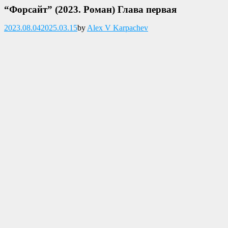
“Форсайт” (2023. Роман) Глава первая
Опубликовано
2023.08.04
2025.03.15
by
Alex V Karpachev