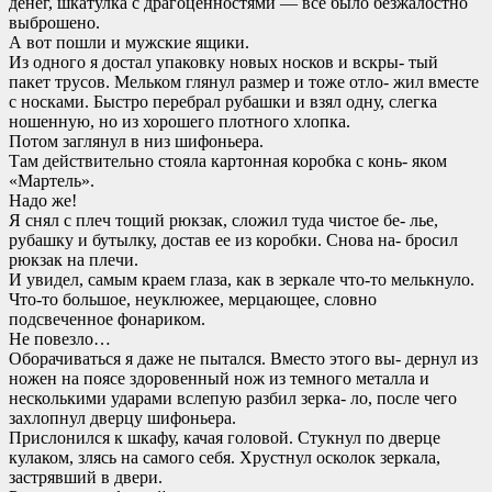
денег, шкатулка с драгоценностями — все было безжалостно
выброшено.
А вот пошли и мужские ящики.
Из одного я достал упаковку новых носков и вскры- тый
пакет трусов. Мельком глянул размер и тоже отло- жил вместе
с носками. Быстро перебрал рубашки и взял одну, слегка
ношенную, но из хорошего плотного хлопка.
Потом заглянул в низ шифоньера.
Там действительно стояла картонная коробка с конь- яком
«Мартель».
Надо же!
Я снял с плеч тощий рюкзак, сложил туда чистое бе- лье,
рубашку и бутылку, достав ее из коробки. Снова на- бросил
рюкзак на плечи.
И увидел, самым краем глаза, как в зеркале что-то мелькнуло.
Что-то большое, неуклюжее, мерцающее, словно
подсвеченное фонариком.
Не повезло…
Оборачиваться я даже не пытался. Вместо этого вы- дернул из
ножен на поясе здоровенный нож из темного металла и
несколькими ударами вслепую разбил зерка- ло, после чего
захлопнул дверцу шифоньера.
Прислонился к шкафу, качая головой. Стукнул по дверце
кулаком, злясь на самого себя. Хрустнул осколок зеркала,
застрявший в двери.