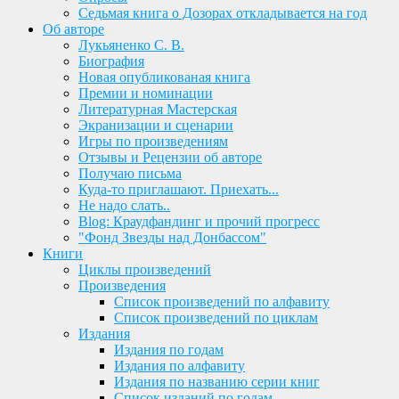
Седьмая книга о Дозорах откладывается на год
Об авторе
Лукьяненко С. В.
Биография
Новая опубликованая книга
Премии и номинации
Литературная Мастерская
Экранизации и сценарии
Игры по произведениям
Отзывы и Рецензии об авторе
Получаю письма
Куда-то приглашают. Приехать...
Не надо слать..
Blog: Краудфандинг и прочий прогресс
"Фонд Звезды над Донбассом"
Книги
Циклы произведений
Произведения
Список произведений по алфавиту
Список произведений по циклам
Издания
Издания по годам
Издания по алфавиту
Издания по названию серии книг
Список изданий по годам