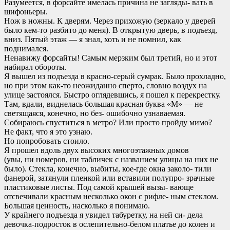
Разумеется, в форсайте имелась причина не загляды- вать в
шифоньеры.
Нож в ножны. К дверям. Через прихожую (зеркало у дверей
было кем-то разбито до меня). В открытую дверь, в подъезд,
вниз. Пятый этаж — я знал, хоть и не помнил, как
поднимался.
Ненавижу форсайты! Самым мерзким был третий, но и этот
набирал обороты.
Я вышел из подъезда в красно-серый сумрак. Было прохладно,
но при этом как-то неожиданно сперто, словно воздух на
улице застоялся. Быстро оглядевшись, я пошел к перекрестку.
Там, вдали, виднелась большая красная буква «М» — не
светящаяся, конечно, но без- ошибочно узнаваемая.
Собираюсь спуститься в метро? Или просто пройду мимо?
Не факт, что я это узнаю.
Но попробовать стоило.
Я прошел вдоль двух высоких многоэтажных домов
(увы, ни номеров, ни табличек с названием улицы на них не
было). Стекла, конечно, выбиты, кое-где окна заколо- тили
фанерой, затянули пленкой или вставили полупро- зрачные
пластиковые листы. Под самой крышей вызы- вающе
отсвечивали красным несколько окон с рифле- ным стеклом.
Большая ценность, насколько я понимаю.
У крайнего подъезда я увидел табуретку, на ней си- дела
девочка-подросток в ослепительно-белом платье до колен и