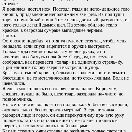
стрелке.
Я поднялся, достал нож. Постоял, глядя на непо- движное тело
юноши, придавленное неподвижным зве- рем. Из-под туши
торчал оружейный ствол. Тоже непо- движный, разумеется, из
него только легкий дымок шел. На землю обильно текло
красное, в багровом сумраке выглядящее черным.
Плохо.
Осторожно подойдя, я потянул пулемет, стоя так, чтобы меня
не задело, если спуск зацепится и оружие выстрелит.
Только когда пулемет оказался у меня в руках, я по-
чувствовал себя чуть спокойнее. С трудом, но все-таки
сообразил, как перевести «хвлар» на одиночную стрель- бу.
Прицелился в голову зверя и выстрелил в упор.
Брызнуло темной кровью, белыми осколками кости и чем-то
блестящим, не то металлическим, не то стек- лянным. Волк не
шевелился.
Я едва смог стащить его голову с лица парня. Впро- чем,
спешить нужды не было, шею тварь разорвала на- чисто, до
позвоночника.
Но все-таки я выволок его из-под волка. Он был весь в крови,
окончательно и бесповоротно мертвый. Зверь не только
разодрал лицо и горло, он еще перекусил ему пра- вую руку
по локоть, та так и осталась висеть, не то вце- пившись в
шерсть, не то запутавшись в ней пальцами.
Как ни странно, очки стрелка не разбились, только слетели в