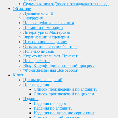
Седьмая книга о Дозорах откладывается на год
Об авторе
Лукьяненко С. В.
Биография
Новая опубликованая книга
Премии и номинации
Литературная Мастерская
Экранизации и сценарии
Игры по произведениям
Отзывы и Рецензии об авторе
Получаю письма
Куда-то приглашают. Приехать...
Не надо слать..
Blog: Краудфандинг и прочий прогресс
"Фонд Звезды над Донбассом"
Книги
Циклы произведений
Произведения
Список произведений по алфавиту
Список произведений по циклам
Издания
Издания по годам
Издания по алфавиту
Издания по названию серии книг
Список изданий по годам