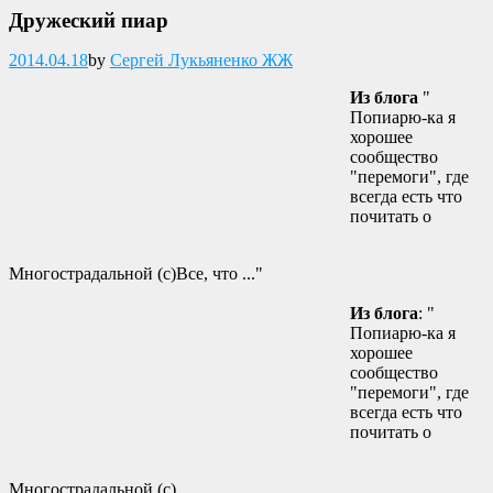
Дружеский пиар
Опубликовано
2014.04.18
by
Сергей Лукьяненко ЖЖ
Из блога
"
Попиарю-ка я
хорошее
сообщество
"перемоги", где
всегда есть что
почитать о
Многострадальной (с)Все, что ..."
Из блога
: "
Попиарю-ка я
хорошее
сообщество
"перемоги", где
всегда есть что
почитать о
Многострадальной (с)