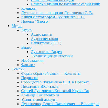
Список изданий по названию серии книг
Комиксы
Лучшие книги по версии Лукьяненко С. В.
Книги с автографом Лукьяненко С. В.
Премия "Хьюго"
Медиа
Аудио
Аудио книги
Аудиоспектакли
Саундтреки (OST)
Видео
Лукьяненко Видео
Экранизация фантастики
Изображения
Фан-арт
Ссылки
Форма обратной связи — Контакты
Подписка
Сообщество Лукьяненко С. В. в Потоках
Писатель в ВКонтакте
Сергей Лукьяненко Книжный Клуб в Вк
Команда Lukianenko.ru
Удалить свой аккаунт
Лукьяненко, Сергей Васильевич — Википедиа