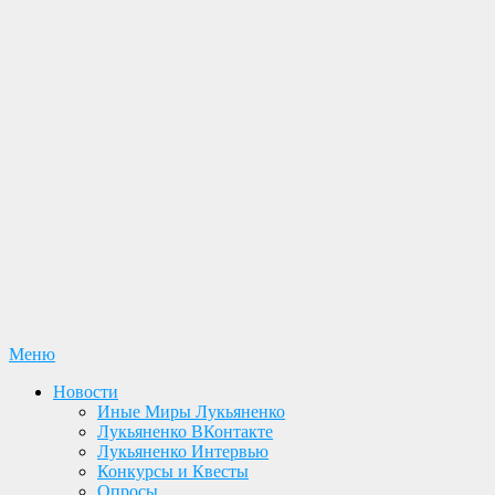
Перейти
Меню
Лукьяненко С. В. Официальный сайт
Новости. Книги. Интервью. Конкурсы. Общение
к
Новости
содержимому
Иные Миры Лукьяненко
Лукьяненко ВКонтакте
Лукьяненко Интервью
Конкурсы и Квесты
Опросы