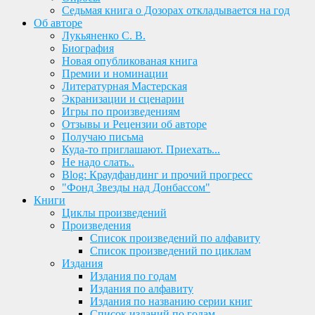
Седьмая книга о Дозорах откладывается на год
Об авторе
Лукьяненко С. В.
Биография
Новая опубликованая книга
Премии и номинации
Литературная Мастерская
Экранизации и сценарии
Игры по произведениям
Отзывы и Рецензии об авторе
Получаю письма
Куда-то приглашают. Приехать...
Не надо слать..
Blog: Краудфандинг и прочий прогресс
"Фонд Звезды над Донбассом"
Книги
Циклы произведений
Произведения
Список произведений по алфавиту
Список произведений по циклам
Издания
Издания по годам
Издания по алфавиту
Издания по названию серии книг
Список изданий по годам