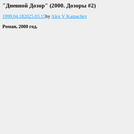
"Дневной Дозор" (2000. Дозоры #2)
Опубликовано
1999.04.18
2025.03.15
by
Alex V Karpachev
Роман, 2000 год.