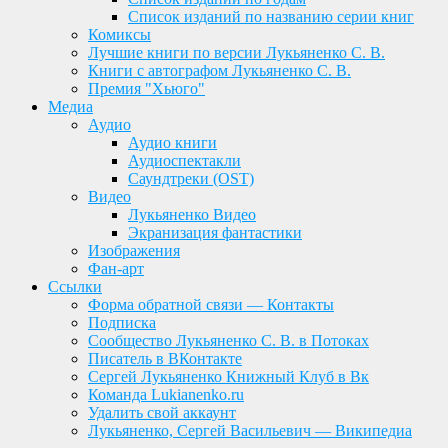
Список изданий по названию серии книг
Комиксы
Лучшие книги по версии Лукьяненко С. В.
Книги с автографом Лукьяненко С. В.
Премия "Хьюго"
Медиа
Аудио
Аудио книги
Аудиоспектакли
Саундтреки (OST)
Видео
Лукьяненко Видео
Экранизация фантастики
Изображения
Фан-арт
Ссылки
Форма обратной связи — Контакты
Подписка
Сообщество Лукьяненко С. В. в Потоках
Писатель в ВКонтакте
Сергей Лукьяненко Книжный Клуб в Вк
Команда Lukianenko.ru
Удалить свой аккаунт
Лукьяненко, Сергей Васильевич — Википедиа