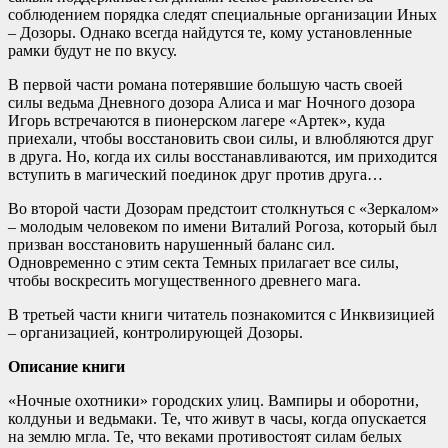
соблюдением порядка следят специальные организации Иных
– Дозоры. Однако всегда найдутся те, кому установленные
рамки будут не по вкусу.
В первой части романа потерявшие большую часть своей
силы ведьма Дневного дозора Алиса и маг Ночного дозора
Игорь встречаются в пионерском лагере «Артек», куда
приехали, чтобы восстановить свои силы, и влюбляются друг
в друга. Но, когда их силы восстанавливаются, им приходится
вступить в магический поединок друг против друга…
Во второй части Дозорам предстоит столкнуться с «Зеркалом»
– молодым человеком по имени Виталий Рогоза, который был
призван восстановить нарушенный баланс сил.
Одновременно с этим секта Темных прилагает все силы,
чтобы воскресить могущественного древнего мага.
В третьей части книги читатель познакомится с Инквизицией
– организацией, контролирующей Дозоры.
Описание книги
«Ночные охотники» городских улиц. Вампиры и оборотни,
колдуньи и ведьмаки. Те, что живут в часы, когда опускается
на землю мгла. Те, что веками противостоят силам белых