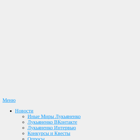
Перейти
Меню
Лукьяненко С. В. Официальный сайт
Новости. Книги. Интервью. Конкурсы. Общение
к
Новости
содержимому
Иные Миры Лукьяненко
Лукьяненко ВКонтакте
Лукьяненко Интервью
Конкурсы и Квесты
Опросы