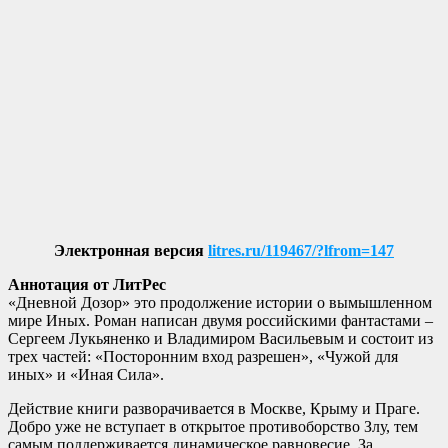
Электронная версия
litres.ru/119467/?lfrom=147
Аннотация от ЛитРес
«Дневной Дозор» это продолжение истории о вымышленном
мире Иных. Роман написан двумя российскими фантастами –
Сергеем Лукьяненко и Владимиром Васильевым и состоит из
трех частей: «Посторонним вход разрешен», «Чужой для
иных» и «Иная Сила».
Действие книги разворачивается в Москве, Крыму и Праге.
Добро уже не вступает в открытое противоборство Злу, тем
самым поддерживается динамическое равновесие. За