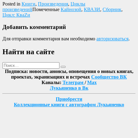
Posted in
Книги
,
Произведения
,
Циклы
произведений
Помеченные
Кайнозой
,
КВАЗИ
,
Сборник
,
Цикл: КваZи
Добавить комментарий
Для отправки комментария вам необходимо
авторизоваться
.
Найти на сайте
Поиск
Найти
Подписка: новости, анонсы, оповещения о новых книгах,
проектах, экранизациях и встречах
Сообщество ВК
Каналы:
Телеграм
/
Max
Лукьяненко в Вк
Приобрести
Коллекционные книги с автографом Лукьяненко