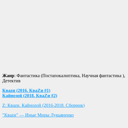
Жанр
: Фантастика (Постапокалиптика, Научная фантастика ),
Детектив
Кваzи (2016. КваZи #1)
Кайнозой (2018. КваZи #2)
Z: Кваzи. Кайноzой (2016-2018. Сборник)
"Кваzи" — Иные Миры Лукьяненко