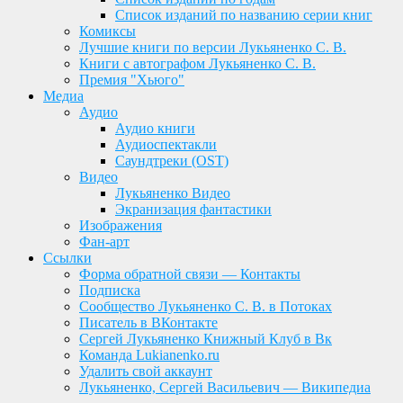
Список изданий по названию серии книг
Комиксы
Лучшие книги по версии Лукьяненко С. В.
Книги с автографом Лукьяненко С. В.
Премия "Хьюго"
Медиа
Аудио
Аудио книги
Аудиоспектакли
Саундтреки (OST)
Видео
Лукьяненко Видео
Экранизация фантастики
Изображения
Фан-арт
Ссылки
Форма обратной связи — Контакты
Подписка
Сообщество Лукьяненко С. В. в Потоках
Писатель в ВКонтакте
Сергей Лукьяненко Книжный Клуб в Вк
Команда Lukianenko.ru
Удалить свой аккаунт
Лукьяненко, Сергей Васильевич — Википедиа