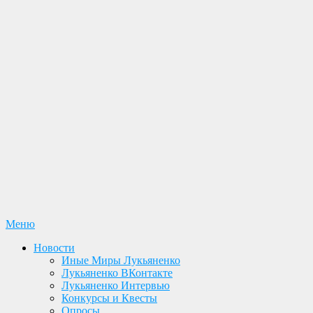
Перейти
Меню
Лукьяненко С. В. Официальный сайт
Новости. Книги. Интервью. Конкурсы. Общение
к
Новости
содержимому
Иные Миры Лукьяненко
Лукьяненко ВКонтакте
Лукьяненко Интервью
Конкурсы и Квесты
Опросы