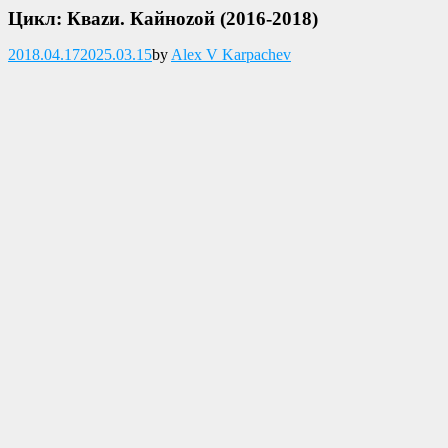
Цикл: Кваzи. Кайноzой (2016-2018)
Опубликовано
2018.04.17
2025.03.15
by
Alex V Karpachev