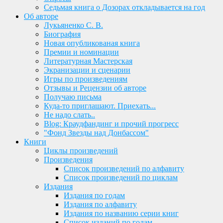
Седьмая книга о Дозорах откладывается на год
Об авторе
Лукьяненко С. В.
Биография
Новая опубликованая книга
Премии и номинации
Литературная Мастерская
Экранизации и сценарии
Игры по произведениям
Отзывы и Рецензии об авторе
Получаю письма
Куда-то приглашают. Приехать...
Не надо слать..
Blog: Краудфандинг и прочий прогресс
"Фонд Звезды над Донбассом"
Книги
Циклы произведений
Произведения
Список произведений по алфавиту
Список произведений по циклам
Издания
Издания по годам
Издания по алфавиту
Издания по названию серии книг
Список изданий по годам