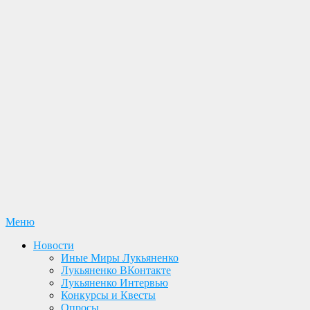
Перейти
Меню
Лукьяненко С. В. Официальный сайт
Новости. Книги. Интервью. Конкурсы. Общение
к
Новости
содержимому
Иные Миры Лукьяненко
Лукьяненко ВКонтакте
Лукьяненко Интервью
Конкурсы и Квесты
Опросы