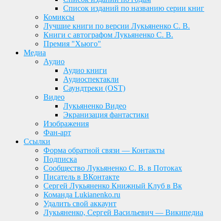
Список изданий по названию серии книг
Комиксы
Лучшие книги по версии Лукьяненко С. В.
Книги с автографом Лукьяненко С. В.
Премия "Хьюго"
Медиа
Аудио
Аудио книги
Аудиоспектакли
Саундтреки (OST)
Видео
Лукьяненко Видео
Экранизация фантастики
Изображения
Фан-арт
Ссылки
Форма обратной связи — Контакты
Подписка
Сообщество Лукьяненко С. В. в Потоках
Писатель в ВКонтакте
Сергей Лукьяненко Книжный Клуб в Вк
Команда Lukianenko.ru
Удалить свой аккаунт
Лукьяненко, Сергей Васильевич — Википедиа