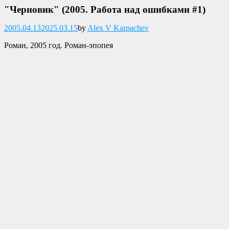
"Черновик" (2005. Работа над ошибками #1)
Опубликовано
2005.04.13
2025.03.15
by
Alex V Karpachev
Роман, 2005 год. Роман-эпопея