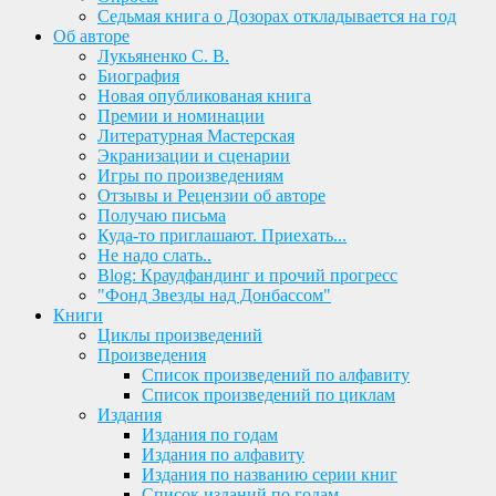
Седьмая книга о Дозорах откладывается на год
Об авторе
Лукьяненко С. В.
Биография
Новая опубликованая книга
Премии и номинации
Литературная Мастерская
Экранизации и сценарии
Игры по произведениям
Отзывы и Рецензии об авторе
Получаю письма
Куда-то приглашают. Приехать...
Не надо слать..
Blog: Краудфандинг и прочий прогресс
"Фонд Звезды над Донбассом"
Книги
Циклы произведений
Произведения
Список произведений по алфавиту
Список произведений по циклам
Издания
Издания по годам
Издания по алфавиту
Издания по названию серии книг
Список изданий по годам