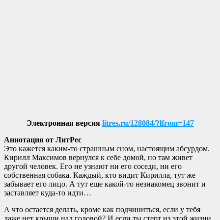
Электронная версия
litres.ru/128084/?lfrom=147
Аннотация от ЛитРес
Это кажется каким-то страшным сном, настоящим абсурдом.
Кирилл Максимов вернулся к себе домой, но там живет
другой человек. Его не узнают ни его соседи, ни его
собственная собака. Каждый, кто видит Кирилла, тут же
забывает его лицо. А тут еще какой-то незнакомец звонит и
заставляет куда-то идти…
А что остается делать, кроме как подчиниться, если у тебя
даже нет крыши над головой? И если ты стерт из этой жизни,