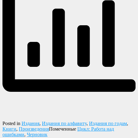
Posted in
Издания
,
Издания по алфавиту
,
Издания по годам
,
Книги
,
Произведения
Помеченные
Цикл: Работа над
ошибками
,
Черновик