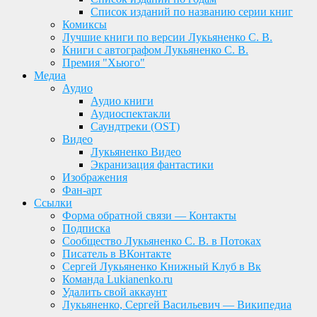
Список изданий по названию серии книг
Комиксы
Лучшие книги по версии Лукьяненко С. В.
Книги с автографом Лукьяненко С. В.
Премия "Хьюго"
Медиа
Аудио
Аудио книги
Аудиоспектакли
Саундтреки (OST)
Видео
Лукьяненко Видео
Экранизация фантастики
Изображения
Фан-арт
Ссылки
Форма обратной связи — Контакты
Подписка
Сообщество Лукьяненко С. В. в Потоках
Писатель в ВКонтакте
Сергей Лукьяненко Книжный Клуб в Вк
Команда Lukianenko.ru
Удалить свой аккаунт
Лукьяненко, Сергей Васильевич — Википедиа