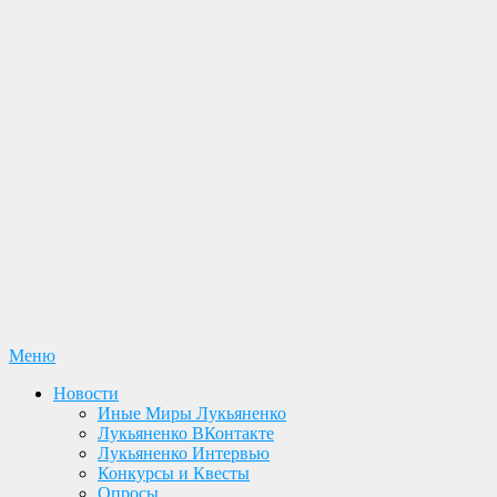
Перейти
Меню
Лукьяненко С. В. Официальный сайт
Новости. Книги. Интервью. Конкурсы. Общение
к
Новости
содержимому
Иные Миры Лукьяненко
Лукьяненко ВКонтакте
Лукьяненко Интервью
Конкурсы и Квесты
Опросы