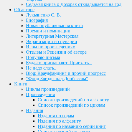
Седьмая книга о Дозорах откладывается на год
Об авторе
Лукьяненко С. В.
Биография
Новая опубликованая книга
Премии и номинации
Литературная Мастерская
Экранизации и сценарии
Игры по произведениям
Отзывы и Рецензии об авторе
Получаю письма
Куда-то приглашают. Приехать...
Не надо слать..
Blog: Краудфандинг и прочий прогресс
"Фонд Звезды над Донбассом"
Книги
Циклы произведений
Произведения
Список произведений по алфавиту
Список произведений по циклам
Издания
Издания по годам
Издания по алфавиту
Издания по названию серии книг
Список изданий по годам