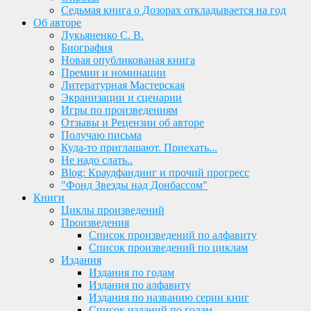
Седьмая книга о Дозорах откладывается на год
Об авторе
Лукьяненко С. В.
Биография
Новая опубликованая книга
Премии и номинации
Литературная Мастерская
Экранизации и сценарии
Игры по произведениям
Отзывы и Рецензии об авторе
Получаю письма
Куда-то приглашают. Приехать...
Не надо слать..
Blog: Краудфандинг и прочий прогресс
"Фонд Звезды над Донбассом"
Книги
Циклы произведений
Произведения
Список произведений по алфавиту
Список произведений по циклам
Издания
Издания по годам
Издания по алфавиту
Издания по названию серии книг
Список изданий по годам