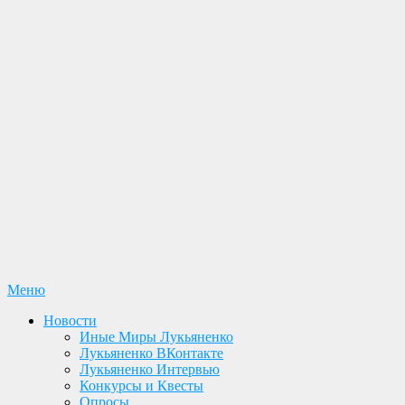
Перейти
Меню
Лукьяненко С. В. Официальный сайт
Новости. Книги. Интервью. Конкурсы. Общение
к
Новости
содержимому
Иные Миры Лукьяненко
Лукьяненко ВКонтакте
Лукьяненко Интервью
Конкурсы и Квесты
Опросы