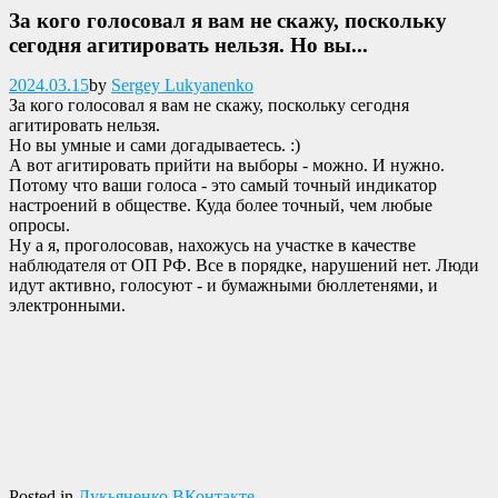
За кого голосовал я вам не скажу, поскольку
сегодня агитировать нельзя. Но вы...
Опубликовано
2024.03.15
by
Sergey Lukyanenko
За кого голосовал я вам не скажу, поскольку сегодня
агитировать нельзя.
Но вы умные и сами догадываетесь. :)
А вот агитировать прийти на выборы - можно. И нужно.
Потому что ваши голоса - это самый точный индикатор
настроений в обществе. Куда более точный, чем любые
опросы.
Ну а я, проголосовав, нахожусь на участке в качестве
наблюдателя от ОП РФ. Все в порядке, нарушений нет. Люди
идут активно, голосуют - и бумажными бюллетенями, и
электронными.
Posted in
Лукьяненко ВКонтакте