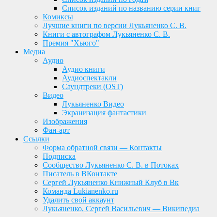
Список изданий по названию серии книг
Комиксы
Лучшие книги по версии Лукьяненко С. В.
Книги с автографом Лукьяненко С. В.
Премия "Хьюго"
Медиа
Аудио
Аудио книги
Аудиоспектакли
Саундтреки (OST)
Видео
Лукьяненко Видео
Экранизация фантастики
Изображения
Фан-арт
Ссылки
Форма обратной связи — Контакты
Подписка
Сообщество Лукьяненко С. В. в Потоках
Писатель в ВКонтакте
Сергей Лукьяненко Книжный Клуб в Вк
Команда Lukianenko.ru
Удалить свой аккаунт
Лукьяненко, Сергей Васильевич — Википедиа