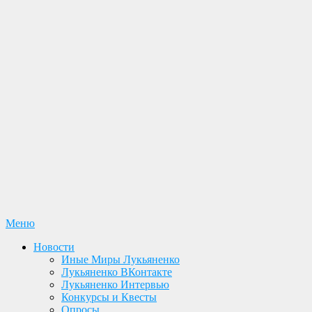
Перейти
Меню
Лукьяненко С. В. Официальный сайт
Новости. Книги. Интервью. Конкурсы. Общение
к
Новости
содержимому
Иные Миры Лукьяненко
Лукьяненко ВКонтакте
Лукьяненко Интервью
Конкурсы и Квесты
Опросы