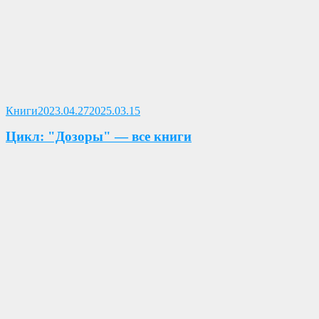
Опубликовано
Книги
2023.04.27
2025.03.15
Цикл: "Дозоры" — все книги