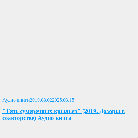
Опубликовано
Аудио книги
2019.08.02
2025.03.15
"Тень сумеречных крыльев" (2019. Дозоры в
соавторстве) Аудио книга