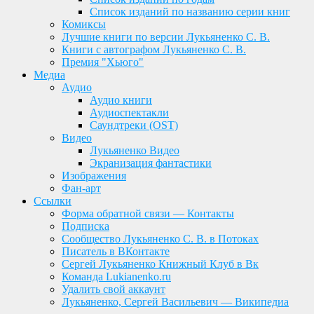
Список изданий по названию серии книг
Комиксы
Лучшие книги по версии Лукьяненко С. В.
Книги с автографом Лукьяненко С. В.
Премия "Хьюго"
Медиа
Аудио
Аудио книги
Аудиоспектакли
Саундтреки (OST)
Видео
Лукьяненко Видео
Экранизация фантастики
Изображения
Фан-арт
Ссылки
Форма обратной связи — Контакты
Подписка
Сообщество Лукьяненко С. В. в Потоках
Писатель в ВКонтакте
Сергей Лукьяненко Книжный Клуб в Вк
Команда Lukianenko.ru
Удалить свой аккаунт
Лукьяненко, Сергей Васильевич — Википедиа