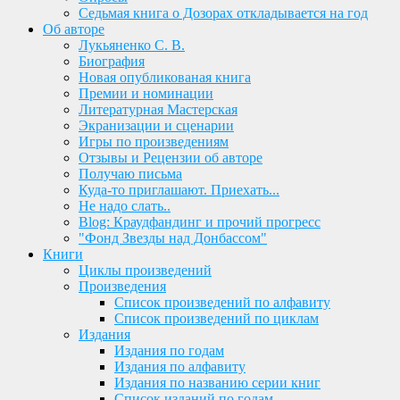
Седьмая книга о Дозорах откладывается на год
Об авторе
Лукьяненко С. В.
Биография
Новая опубликованая книга
Премии и номинации
Литературная Мастерская
Экранизации и сценарии
Игры по произведениям
Отзывы и Рецензии об авторе
Получаю письма
Куда-то приглашают. Приехать...
Не надо слать..
Blog: Краудфандинг и прочий прогресс
"Фонд Звезды над Донбассом"
Книги
Циклы произведений
Произведения
Список произведений по алфавиту
Список произведений по циклам
Издания
Издания по годам
Издания по алфавиту
Издания по названию серии книг
Список изданий по годам