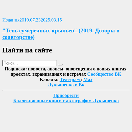
Опубликовано
Издания
2019.07.23
2025.03.15
"Тень сумеречных крыльев" (2019. Дозоры в
соавторстве)
Найти на сайте
Поиск
Найти
Подписка: новости, анонсы, оповещения о новых книгах,
проектах, экранизациях и встречах
Сообщество ВК
Каналы:
Телеграм
/
Max
Лукьяненко в Вк
Приобрести
Коллекционные книги с автографом Лукьяненко