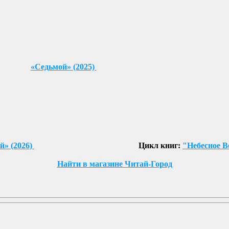
«Седьмой» (2025)
й» (2026)
Цикл книг:
"Небесное В
Найти в магазине Читай-Город