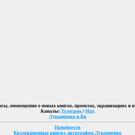
нсы, оповещения о новых книгах, проектах, экранизациях и 
Каналы:
Телеграм
/
Max
Лукьяненко в Вк
Приобрести
Коллекционные книги с автографом Лукьяненко