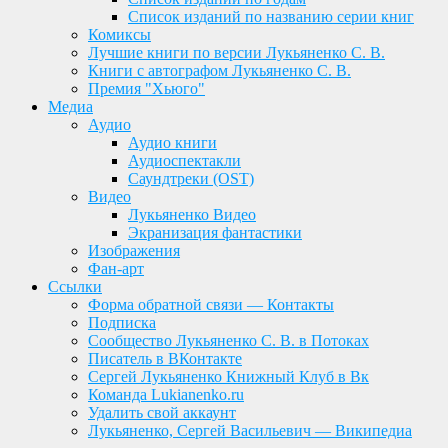
Список изданий по названию серии книг
Комиксы
Лучшие книги по версии Лукьяненко С. В.
Книги с автографом Лукьяненко С. В.
Премия "Хьюго"
Медиа
Аудио
Аудио книги
Аудиоспектакли
Саундтреки (OST)
Видео
Лукьяненко Видео
Экранизация фантастики
Изображения
Фан-арт
Ссылки
Форма обратной связи — Контакты
Подписка
Сообщество Лукьяненко С. В. в Потоках
Писатель в ВКонтакте
Сергей Лукьяненко Книжный Клуб в Вк
Команда Lukianenko.ru
Удалить свой аккаунт
Лукьяненко, Сергей Васильевич — Википедиа