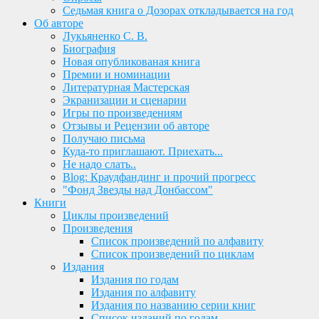
Седьмая книга о Дозорах откладывается на год
Об авторе
Лукьяненко С. В.
Биография
Новая опубликованая книга
Премии и номинации
Литературная Мастерская
Экранизации и сценарии
Игры по произведениям
Отзывы и Рецензии об авторе
Получаю письма
Куда-то приглашают. Приехать...
Не надо слать..
Blog: Краудфандинг и прочий прогресс
"Фонд Звезды над Донбассом"
Книги
Циклы произведений
Произведения
Список произведений по алфавиту
Список произведений по циклам
Издания
Издания по годам
Издания по алфавиту
Издания по названию серии книг
Список изданий по годам