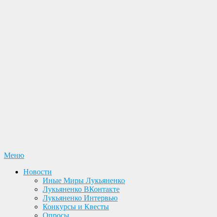
Перейти
Меню
Лукьяненко С. В. Официальный сайт
Новости. Книги. Интервью. Конкурсы. Общение
к
Новости
содержимому
Иные Миры Лукьяненко
Лукьяненко ВКонтакте
Лукьяненко Интервью
Конкурсы и Квесты
Опросы