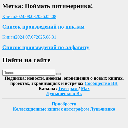
Метка:
Поймать пятимерника!
Опубликовано
Книги
2024.08.08
2026.05.08
Список произведений по циклам
Опубликовано
Книги
2024.07.07
2025.08.31
Список произведений по алфавиту
Найти на сайте
Поиск
Найти
Подписка: новости, анонсы, оповещения о новых книгах,
проектах, экранизациях и встречах
Сообщество ВК
Каналы:
Телеграм
/
Max
Лукьяненко в Вк
Приобрести
Коллекционные книги с автографом Лукьяненко