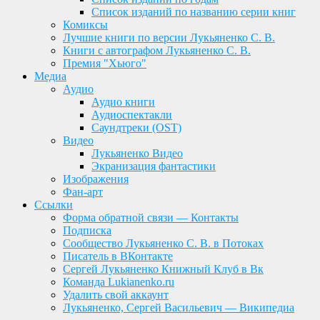
Список изданий по названию серии книг
Комиксы
Лучшие книги по версии Лукьяненко С. В.
Книги с автографом Лукьяненко С. В.
Премия "Хьюго"
Медиа
Аудио
Аудио книги
Аудиоспектакли
Саундтреки (OST)
Видео
Лукьяненко Видео
Экранизация фантастики
Изображения
Фан-арт
Ссылки
Форма обратной связи — Контакты
Подписка
Сообщество Лукьяненко С. В. в Потоках
Писатель в ВКонтакте
Сергей Лукьяненко Книжный Клуб в Вк
Команда Lukianenko.ru
Удалить свой аккаунт
Лукьяненко, Сергей Васильевич — Википедиа