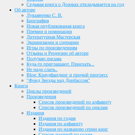
Седьмая книга о Дозорах откладывается на год
Об авторе
Лукьяненко С. В.
Биография
Новая опубликованая книга
Премии и номинации
Литературная Мастерская
Экранизации и сценарии
Игры по произведениям
Отзывы и Рецензии об авторе
Получаю письма
Куда-то приглашают. Приехать...
Не надо слать..
Blog: Краудфандинг и прочий прогресс
"Фонд Звезды над Донбассом"
Книги
Циклы произведений
Произведения
Список произведений по алфавиту
Список произведений по циклам
Издания
Издания по годам
Издания по алфавиту
Издания по названию серии книг
Список изданий по годам