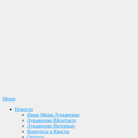
Перейти
Меню
Лукьяненко С. В. Официальный сайт
Новости. Книги. Интервью. Конкурсы. Общение
к
Новости
содержимому
Иные Миры Лукьяненко
Лукьяненко ВКонтакте
Лукьяненко Интервью
Конкурсы и Квесты
Опросы