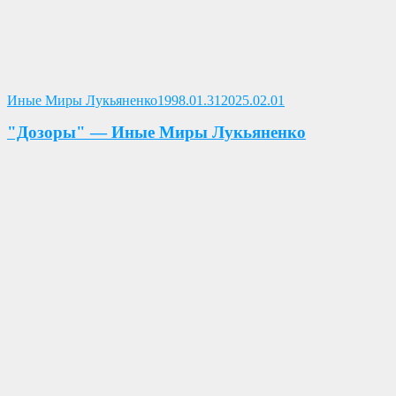
Опубликовано
Иные Миры Лукьяненко
1998.01.31
2025.02.01
"Дозоры" — Иные Миры Лукьяненко