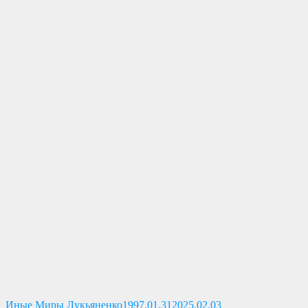
Опубликовано
Иные Миры Лукьяненко
1997.01.31
2025.02.03