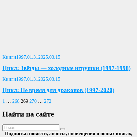
Опубликовано
Книги
1997.01.31
2025.03.15
Цикл: Звёзды — холодные игрушки (1997-1998)
Опубликовано
Книги
1997.01.31
2025.03.15
Цикл: Не время для драконов (1997-2020)
Пагинация
Предыдущая
Страница
Страница
Страница
Страница
Страница
Следующая
1
…
268
269
270
…
272
страница
страница
записей
Найти на сайте
Поиск
Найти
Подписка: новости, анонсы, оповещения о новых книгах,