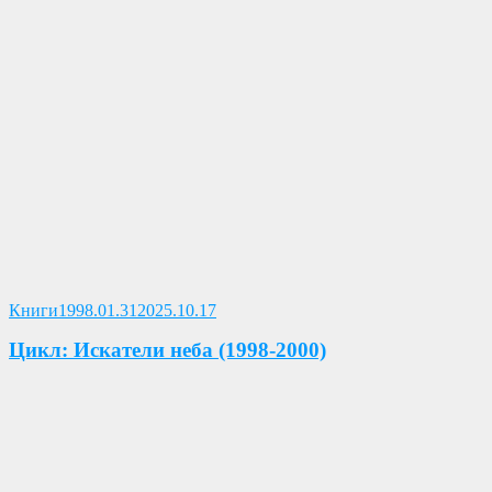
Опубликовано
Книги
1998.01.31
2025.10.17
Цикл: Искатели неба (1998-2000)