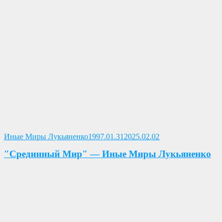
Опубликовано
Иные Миры Лукьяненко
1997.01.31
2025.02.02
"Срединный Мир" — Иные Миры Лукьяненко