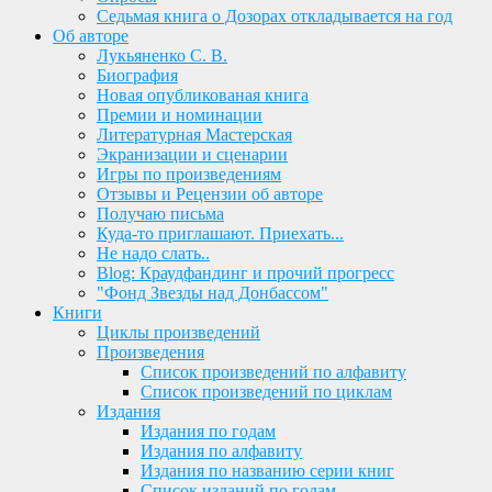
Седьмая книга о Дозорах откладывается на год
Об авторе
Лукьяненко С. В.
Биография
Новая опубликованая книга
Премии и номинации
Литературная Мастерская
Экранизации и сценарии
Игры по произведениям
Отзывы и Рецензии об авторе
Получаю письма
Куда-то приглашают. Приехать...
Не надо слать..
Blog: Краудфандинг и прочий прогресс
"Фонд Звезды над Донбассом"
Книги
Циклы произведений
Произведения
Список произведений по алфавиту
Список произведений по циклам
Издания
Издания по годам
Издания по алфавиту
Издания по названию серии книг
Список изданий по годам