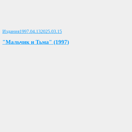
Опубликовано
Издания
1997.04.13
2025.03.15
"Мальчик и Тьма" (1997)