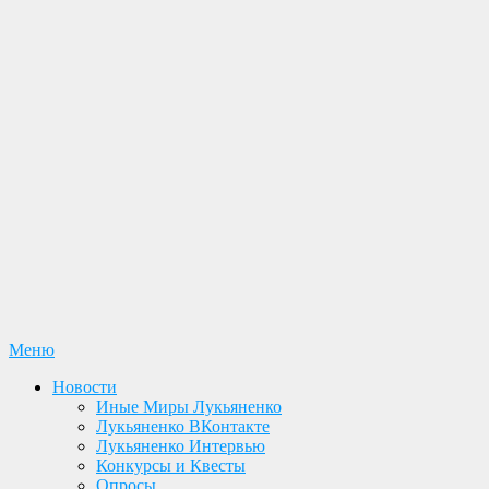
Перейти
Меню
Новости. Книги. Интервью. Конкурсы. Общение
к
Лукьяненко С. В.
Новости
содержимому
Иные Миры Лукьяненко
Официальный сайт
Лукьяненко ВКонтакте
Лукьяненко Интервью
Конкурсы и Квесты
Опросы