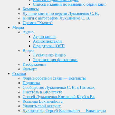
Список изданий по названию серии книг
Комиксы
Лучшие книги по версии Лукьяненко С. В.
Книги с автографом Лукьяненко С. В.
Премия "Хьюго"
Медиа
Аудио
Аудио книги
Аудиоспектакли
Саундтреки (OST)
Видео
Лукьяненко Видео
Экранизация фантастики
Изображения
Фан-арт
Ссылки
Форма обратной связи — Контакты
Подписка
Сообщество Лукьяненко С. В. в Потоках
Писатель в ВКонтакте
Сергей Лукьяненко Книжный Клуб в Вк
Команда Lukianenko.ru
Удалить свой аккаунт
Лукьяненко, Сергей Васильевич — Википедиа