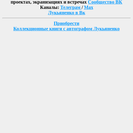
проектах, экранизациях и встречах
Сообщество ВК
Каналы:
Телеграм
/
Max
Лукьяненко в Вк
Приобрести
Коллекционные книги с автографом Лукьяненко