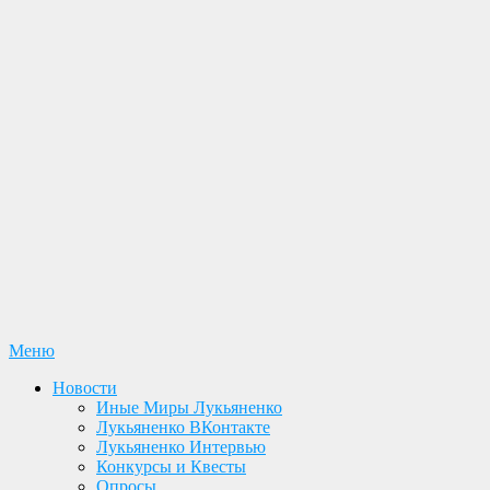
Перейти
Меню
Новости. Книги. Интервью. Конкурсы. Общение
к
Лукьяненко С. В.
Новости
содержимому
Иные Миры Лукьяненко
Официальный сайт
Лукьяненко ВКонтакте
Лукьяненко Интервью
Конкурсы и Квесты
Опросы