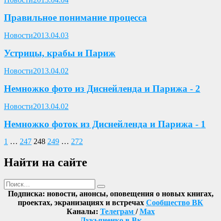
Правильное понимание процесса
Опубликовано
Новости
2013.04.03
Устрицы, крабы и Париж
Опубликовано
Новости
2013.04.02
Немножко фото из Диснейленда и Парижа - 2
Опубликовано
Новости
2013.04.02
Немножко фоток из Диснейленда и Парижа - 1
Пагинация
Предыдущая
Страница
Страница
Страница
Страница
Страница
Следующая
1
…
247
248
249
…
272
страница
страница
записей
Найти на сайте
Поиск
Найти
Подписка: новости, анонсы, оповещения о новых книгах,
проектах, экранизациях и встречах
Сообщество ВК
Каналы:
Телеграм
/
Max
Лукьяненко в Вк