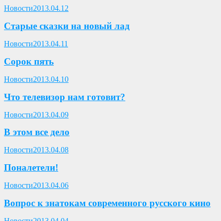
Опубликовано
Новости
2013.04.12
Старые сказки на новый лад
Опубликовано
Новости
2013.04.11
Сорок пять
Опубликовано
Новости
2013.04.10
Что телевизор нам готовит?
Опубликовано
Новости
2013.04.09
В этом все дело
Опубликовано
Новости
2013.04.08
Поналетели!
Опубликовано
Новости
2013.04.06
Вопрос к знатокам современного русского кино
Опубликовано
Новости
2013.04.04