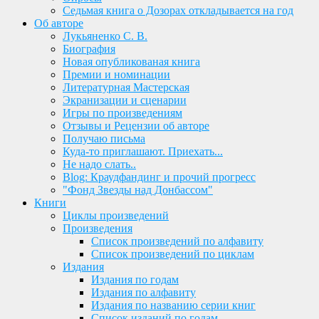
Седьмая книга о Дозорах откладывается на год
Об авторе
Лукьяненко С. В.
Биография
Новая опубликованая книга
Премии и номинации
Литературная Мастерская
Экранизации и сценарии
Игры по произведениям
Отзывы и Рецензии об авторе
Получаю письма
Куда-то приглашают. Приехать...
Не надо слать..
Blog: Краудфандинг и прочий прогресс
"Фонд Звезды над Донбассом"
Книги
Циклы произведений
Произведения
Список произведений по алфавиту
Список произведений по циклам
Издания
Издания по годам
Издания по алфавиту
Издания по названию серии книг
Список изданий по годам