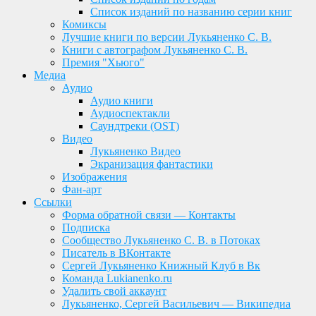
Список изданий по названию серии книг
Комиксы
Лучшие книги по версии Лукьяненко С. В.
Книги с автографом Лукьяненко С. В.
Премия "Хьюго"
Медиа
Аудио
Аудио книги
Аудиоспектакли
Саундтреки (OST)
Видео
Лукьяненко Видео
Экранизация фантастики
Изображения
Фан-арт
Ссылки
Форма обратной связи — Контакты
Подписка
Сообщество Лукьяненко С. В. в Потоках
Писатель в ВКонтакте
Сергей Лукьяненко Книжный Клуб в Вк
Команда Lukianenko.ru
Удалить свой аккаунт
Лукьяненко, Сергей Васильевич — Википедиа