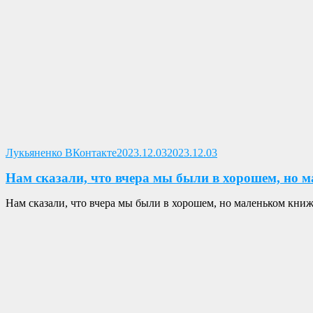
Опубликовано
Лукьяненко ВКонтакте
2023.12.03
2023.12.03
Нам сказали, что вчера мы были в хорошем, но 
Нам сказали, что вчера мы были в хорошем, но маленьком книж