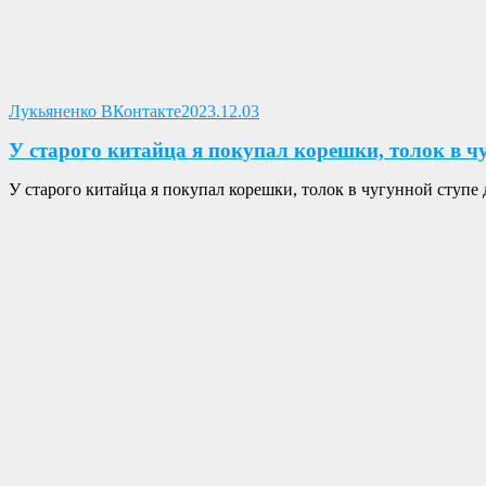
Опубликовано
Лукьяненко ВКонтакте
2023.12.03
У старого китайца я покупал корешки, толок в ч
У старого китайца я покупал корешки, толок в чугунной ступ