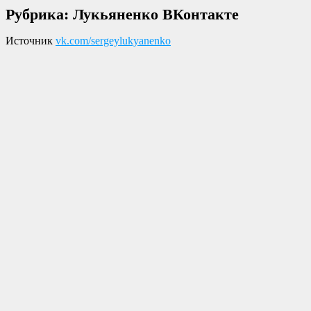
Рубрика:
Лукьяненко ВКонтакте
Источник
vk.com/sergeylukyanenko