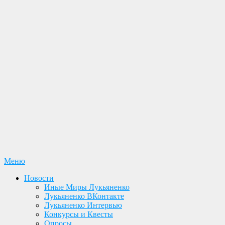
Перейти
Меню
Лукьяненко С. В. Официальный сайт
Новости. Книги. Интервью. Конкурсы. Общение
к
Новости
содержимому
Иные Миры Лукьяненко
Лукьяненко ВКонтакте
Лукьяненко Интервью
Конкурсы и Квесты
Опросы