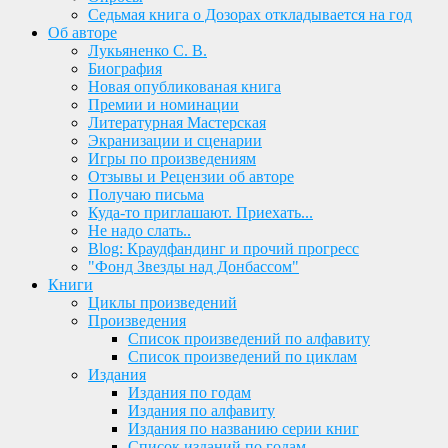
Седьмая книга о Дозорах откладывается на год
Об авторе
Лукьяненко С. В.
Биография
Новая опубликованая книга
Премии и номинации
Литературная Мастерская
Экранизации и сценарии
Игры по произведениям
Отзывы и Рецензии об авторе
Получаю письма
Куда-то приглашают. Приехать...
Не надо слать..
Blog: Краудфандинг и прочий прогресс
"Фонд Звезды над Донбассом"
Книги
Циклы произведений
Произведения
Список произведений по алфавиту
Список произведений по циклам
Издания
Издания по годам
Издания по алфавиту
Издания по названию серии книг
Список изданий по годам