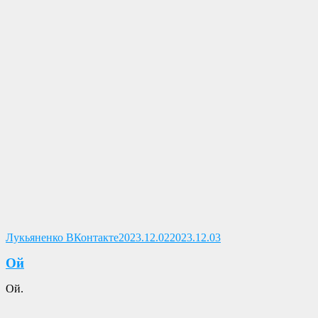
Опубликовано
Лукьяненко ВКонтакте
2023.12.02
2023.12.03
Ой
Ой.