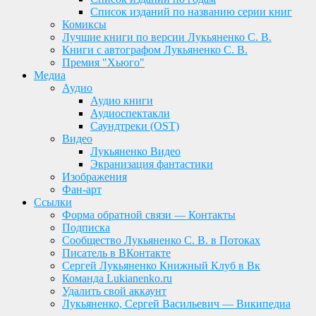
Список изданий по названию серии книг
Комиксы
Лучшие книги по версии Лукьяненко С. В.
Книги с автографом Лукьяненко С. В.
Премия "Хьюго"
Медиа
Аудио
Аудио книги
Аудиоспектакли
Саундтреки (OST)
Видео
Лукьяненко Видео
Экранизация фантастики
Изображения
Фан-арт
Ссылки
Форма обратной связи — Контакты
Подписка
Сообщество Лукьяненко С. В. в Потоках
Писатель в ВКонтакте
Сергей Лукьяненко Книжный Клуб в Вк
Команда Lukianenko.ru
Удалить свой аккаунт
Лукьяненко, Сергей Васильевич — Википедиа